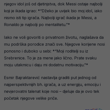
njegov idol još od djetinjstva, dok Messi ostaje najbolji
koji je ikada igrao: *“Džeko je uvijek bio moj idol, iako
nismo isti tip igrača. Najbolji igrač ikada je Messi, a
Ronaldo je najbolji po mentalitetu.”*
Iako ne voli govoriti o privatnom životu, naglašava da
mu podrška porodice znači sve. Njegove korijene nosi
ponosno i duboko u sebi: *“Moji roditelji su iz
Srebrenice. To je za mene jako lično. Prate svaku
moju utakmicu i daju mi dodatnu motivaciju.”*
Esmir Bajraktarević nastavlja graditi put jednog od
najperspektivnijih bh. igrača, a uz energiju, emociju i
nevjerovatni talenat koje nosi – djeluje da je ovo tek
početak njegove velike priče.