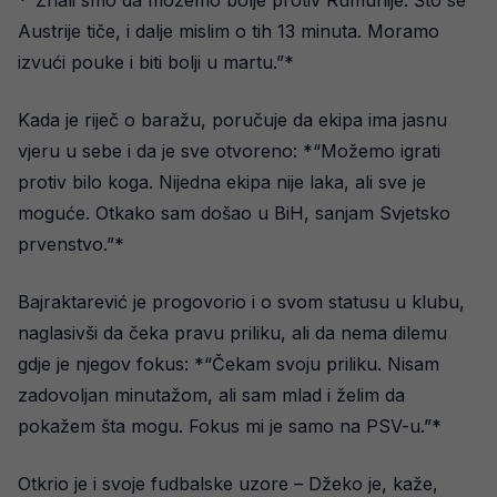
*“Znali smo da možemo bolje protiv Rumunije. Što se
Austrije tiče, i dalje mislim o tih 13 minuta. Moramo
izvući pouke i biti bolji u martu.”*
Kada je riječ o baražu, poručuje da ekipa ima jasnu
vjeru u sebe i da je sve otvoreno: *“Možemo igrati
protiv bilo koga. Nijedna ekipa nije laka, ali sve je
moguće. Otkako sam došao u BiH, sanjam Svjetsko
prvenstvo.”*
Bajraktarević je progovorio i o svom statusu u klubu,
naglasivši da čeka pravu priliku, ali da nema dilemu
gdje je njegov fokus: *“Čekam svoju priliku. Nisam
zadovoljan minutažom, ali sam mlad i želim da
pokažem šta mogu. Fokus mi je samo na PSV-u.”*
Otkrio je i svoje fudbalske uzore – Džeko je, kaže,