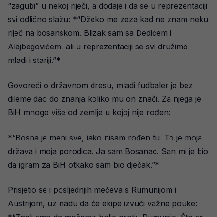
“zagubi” u nekoj riječi, a dodaje i da se u reprezentaciji
svi odlično slažu: *“Džeko me zeza kad ne znam neku
riječ na bosanskom. Blizak sam sa Dedićem i
Alajbegovićem, ali u reprezentaciji se svi družimo –
mladi i stariji.”*
Govoreći o državnom dresu, mladi fudbaler je bez
dileme dao do znanja koliko mu on znači. Za njega je
BiH mnogo više od zemlje u kojoj nije rođen:
*“Bosna je meni sve, iako nisam rođen tu. To je moja
država i moja porodica. Ja sam Bosanac. San mi je bio
da igram za BiH otkako sam bio dječak.”*
Prisjetio se i posljednjih mečeva s Rumunijom i
Austrijom, uz nadu da će ekipe izvući važne pouke: