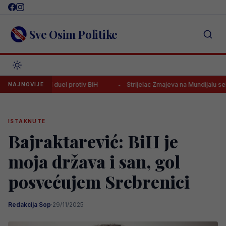
Skip
to
content
Sve Osim Politike
ma pred duel protiv BiH
Strijelac Zmajeva na Mundijalu seli u Afriku
NAJNOVIJE
ISTAKNUTE
Bajraktarević: BiH je
moja država i san, gol
posvećujem Srebrenici
Redakcija Sop
·
29/11/2025