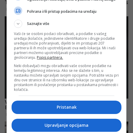
Pohrana i/ili pristup podacima na uređaju
Saznajte više
Vaši će se osobni podaci obrađivati, a podatke s vašeg
uređaja (kolačiće, jedinstvene identifikatore i druge podatke
uređaja) može pohranjivati, dijeliti te im pristupati 207
partnera ili ih može upotrebljavati ova web-lokacija. Mi i naši
partneri možemo upotrebljavati precizne podatke o
geolociranju.
Popis partnera.
Neki dobavljači mogu obrađivati vaše osobne podatke na
temelju legitimnog interesa. Ako se ne slažete s tim, u
nastavku možete upravljati svojim opcijama. Potražite vezu pri
dnu ove stranice ili na izborniku web-lokacije za upravljanje
pristankom ili povlačenje pristanka u postavkama privatnosti i
kolačića.
Pristanak
Upravljanje opcijama