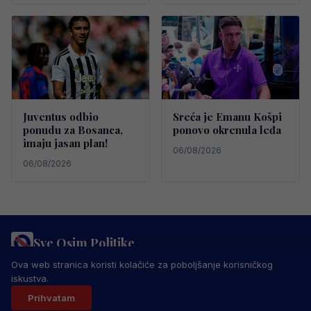
Juventus odbio
Sreća je Emanu Košpi
ponudu za Bosanca,
ponovo okrenula leđa
imaju jasan plan!
06/08/2026
06/08/2026
Sve Osim Politike
PRAVILA PRIVATNOSTI
MARKETING
USLOVI KORIŠTENJA
Ova web stranica koristi kolačiće za poboljšanje korisničkog
IMPRESSUM
KONTAKT
iskustva.
© 2026 Sve Osim Politike. Sva prava zadržana.
Prihvatam