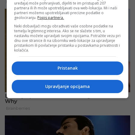
uređaja) može pohranjivati, dijeliti te im pristupati 207
partnera ili ih može upotrebljavati ova web-lokacija. Mi i naši
partneri možemo upotrebljavati precizne podatke o
geolociranju.
Popis partnera.
Neki dobavljači mogu obrađivati vaše osobne podatke na
temelju legitimnog interesa. Ako se ne slažete s tim, u
nastavku možete upravljati svojim opcijama. Potražite vezu pri
dnu ove stranice ili na izborniku web-lokacije za upravljanje
pristankom ili povlačenje pristanka u postavkama privatnosti i
kolačića.
Pristanak
Upravljanje opcijama