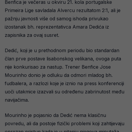
Benfica je večeras u okviru 21. kola portugalske
Primeira Lige savladala Alvercu rezultatom 2:1, ali je
pažnju javnosti više od samog ishoda privukao
izostanak bh. reprezentativca Amara Dedića iz
zapisnika za ovaj susret.
Dedić, koji je u prethodnom periodu bio standardan
član prve postave lisabonskog velikana, ovoga puta
nije konkurisao za nastup. Trener Benfice Jose
Mourinho donio je odluku da odmori mladog bh.
fudbalera, a razlozi koje je iznio na press konferenciji
uoči utakmice izazvali su određenu zabrinutost među
navijačima.
Mourinho je pojasnio da Dedić nema klasičnu
povredu, ali da postoje fizički problemi koji zahtijevaju
oprezan pristup kada je u pitanju njegova minutaža.