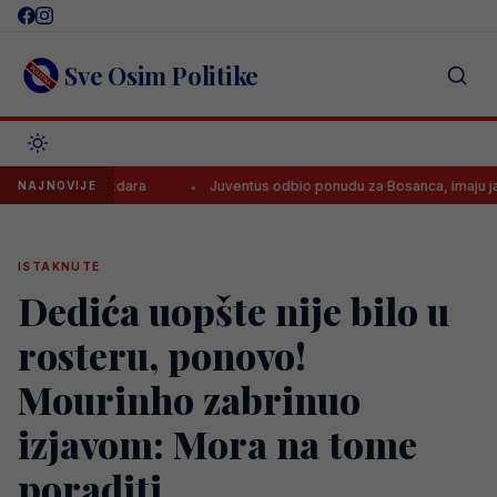
Skip
to
content
Sve Osim Politike
 Baždara
Juventus odbio ponudu za Bosanca, imaju jasan plan!
NAJNOVIJE
ISTAKNUTE
Dedića uopšte nije bilo u
rosteru, ponovo!
Mourinho zabrinuo
izjavom: Mora na tome
poraditi..