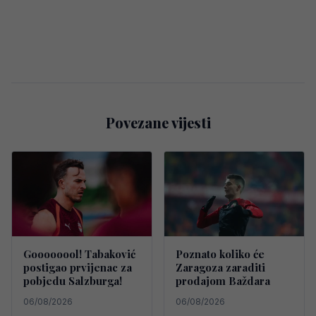
Povezane vijesti
Goooooool! Tabaković
Poznato koliko će
postigao prvijenac za
Zaragoza zaraditi
pobjedu Salzburga!
prodajom Baždara
06/08/2026
06/08/2026