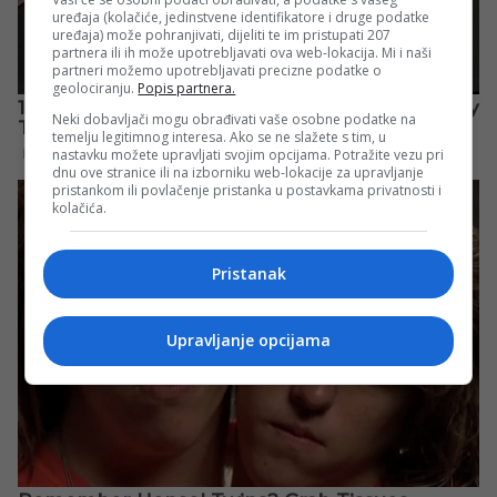
uređaja (kolačiće, jedinstvene identifikatore i druge podatke
uređaja) može pohranjivati, dijeliti te im pristupati 207
partnera ili ih može upotrebljavati ova web-lokacija. Mi i naši
partneri možemo upotrebljavati precizne podatke o
geolociranju.
Popis partnera.
Neki dobavljači mogu obrađivati vaše osobne podatke na
temelju legitimnog interesa. Ako se ne slažete s tim, u
nastavku možete upravljati svojim opcijama. Potražite vezu pri
dnu ove stranice ili na izborniku web-lokacije za upravljanje
pristankom ili povlačenje pristanka u postavkama privatnosti i
kolačića.
Pristanak
Upravljanje opcijama