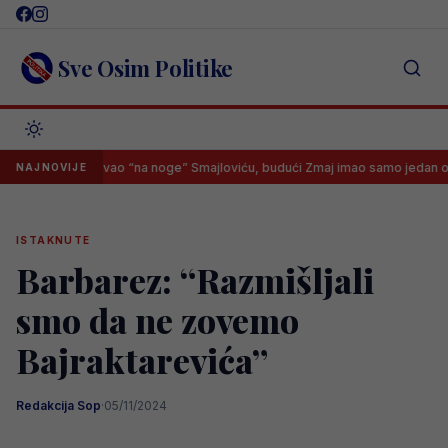
Skip
to
content
Sve Osim Politike
e otputovao “na noge” Smajloviću, budući Zmaj imao samo jedan odgovor
NAJNOVIJE
ISTAKNUTE
Barbarez: “Razmišljali
smo da ne zovemo
Bajraktarevića”
Redakcija Sop
·
05/11/2024