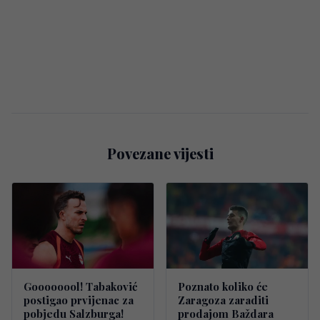
Povezane vijesti
Goooooool! Tabaković
Poznato koliko će
postigao prvijenac za
Zaragoza zaraditi
pobjedu Salzburga!
prodajom Baždara