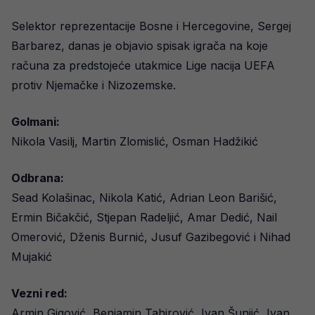
Selektor reprezentacije Bosne i Hercegovine, Sergej
Barbarez, danas je objavio spisak igrača na koje
računa za predstojeće utakmice Lige nacija UEFA
protiv Njemačke i Nizozemske.
Golmani:
Nikola Vasilj, Martin Zlomislić, Osman Hadžikić
Odbrana:
Sead Kolašinac, Nikola Katić, Adrian Leon Barišić,
Ermin Bičakčić, Stjepan Radeljić, Amar Dedić, Nail
Omerović, Dženis Burnić, Jusuf Gazibegović i Nihad
Mujakić
Vezni red:
Armin Gigović, Benjamin Tahirović, Ivan Šunjić, Ivan