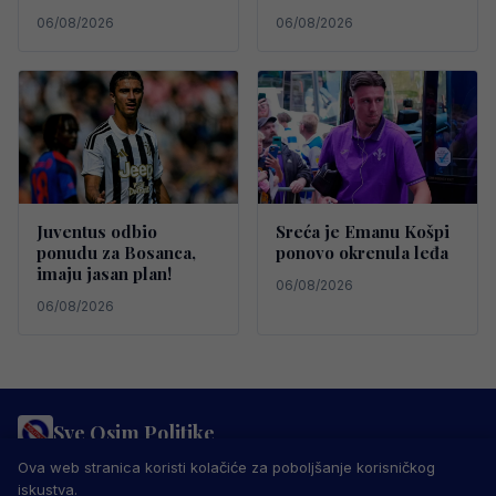
06/08/2026
06/08/2026
Juventus odbio
Sreća je Emanu Košpi
ponudu za Bosanca,
ponovo okrenula leđa
imaju jasan plan!
06/08/2026
06/08/2026
Sve Osim Politike
PRAVILA PRIVATNOSTI
MARKETING
USLOVI KORIŠTENJA
Ova web stranica koristi kolačiće za poboljšanje korisničkog
IMPRESSUM
KONTAKT
iskustva.