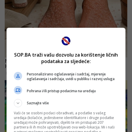
SOP.BA traži vašu dozvolu za korištenje ličnih
podataka za sljedeće:
Personalizirano oglašavanje i sadržaj, mjerenje
oglašavanja i sadržaja, uvidi u publiku i razvoj usluga
Pohrana i/ili pristup podacima na uređaju
Saznajte više
Vaši će se osobni podaci obrađivati, a podatke s vašeg
uređaja (kolačiće, jedinstvene identifikatore i druge podatke
uređaja) može pohranjivati, dijeliti te im pristupati 207
partnera ili ih može upotrebljavati ova web-lokacija. Mi i naši
partneri možemo upotrebljavati precizne podatke o