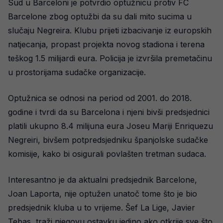
Sud u Barceloni je potvrdio optužnicu protiv FC
Barcelone zbog optužbi da su dali mito sucima u
slučaju Negreira. Klubu prijeti izbacivanje iz europskih
natjecanja, propast projekta novog stadiona i terena
teškog 1.5 milijardi eura. Policija je izvršila premetačinu
u prostorijama sudačke organizacije.
Optužnica se odnosi na period od 2001. do 2018.
godine i tvrdi da su Barcelona i njeni bivši predsjednici
platili ukupno 8.4 milijuna eura Joseu Mariji Enriquezu
Negreiri, bivšem potpredsjedniku španjolske sudačke
komisije, kako bi osigurali povlašten tretman sudaca.
Interesantno je da aktualni predsjednik Barcelone,
Joan Laporta, nije optužen unatoč tome što je bio
predsjednik kluba u to vrijeme. Šef La Lige, Javier
Tebas, traži njegovu ostavku jedino ako otkrije sve što