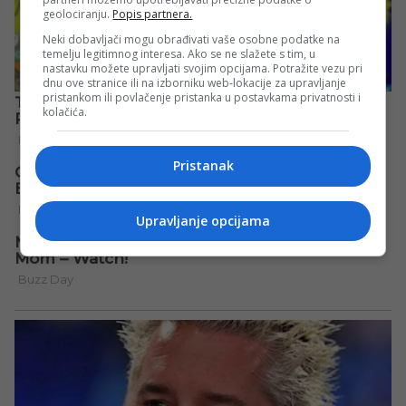
geolociranju.
Popis partnera.
Neki dobavljači mogu obrađivati vaše osobne podatke na
temelju legitimnog interesa. Ako se ne slažete s tim, u
nastavku možete upravljati svojim opcijama. Potražite vezu pri
dnu ove stranice ili na izborniku web-lokacije za upravljanje
pristankom ili povlačenje pristanka u postavkama privatnosti i
kolačića.
Pristanak
Upravljanje opcijama