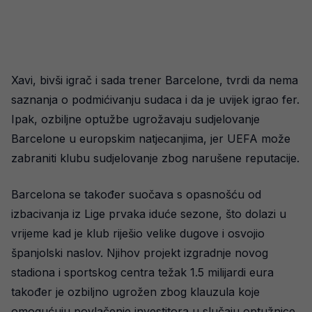
Xavi, bivši igrač i sada trener Barcelone, tvrdi da nema
saznanja o podmićivanju sudaca i da je uvijek igrao fer.
Ipak, ozbiljne optužbe ugrožavaju sudjelovanje
Barcelone u europskim natjecanjima, jer UEFA može
zabraniti klubu sudjelovanje zbog narušene reputacije.
Barcelona se također suočava s opasnošću od
izbacivanja iz Lige prvaka iduće sezone, što dolazi u
vrijeme kad je klub riješio velike dugove i osvojio
španjolski naslov. Njihov projekt izgradnje novog
stadiona i sportskog centra težak 1.5 milijardi eura
također je ozbiljno ugrožen zbog klauzula koje
omogućuju povlačenje investitora u slučaju optužnice