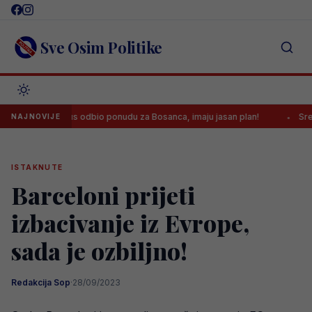
Skip
to
content
Sve Osim Politike
Juventus odbio ponudu za Bosanca, imaju jasan plan!
Sreća je 
NAJNOVIJE
ISTAKNUTE
Barceloni prijeti
izbacivanje iz Evrope,
sada je ozbiljno!
Redakcija Sop
·
28/09/2023