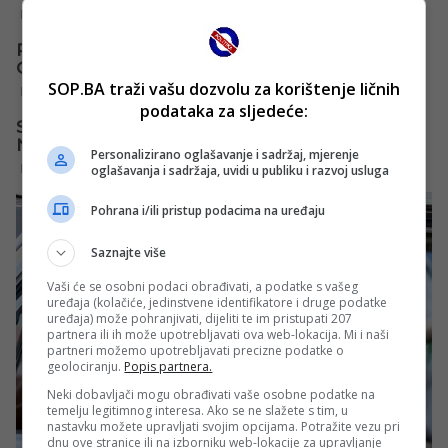
SOP.BA traži vašu dozvolu za korištenje ličnih
podataka za sljedeće:
Personalizirano oglašavanje i sadržaj, mjerenje
oglašavanja i sadržaja, uvidi u publiku i razvoj usluga
Pohrana i/ili pristup podacima na uređaju
Saznajte više
Vaši će se osobni podaci obrađivati, a podatke s vašeg
uređaja (kolačiće, jedinstvene identifikatore i druge podatke
uređaja) može pohranjivati, dijeliti te im pristupati 207
partnera ili ih može upotrebljavati ova web-lokacija. Mi i naši
partneri možemo upotrebljavati precizne podatke o
geolociranju.
Popis partnera.
Neki dobavljači mogu obrađivati vaše osobne podatke na
temelju legitimnog interesa. Ako se ne slažete s tim, u
nastavku možete upravljati svojim opcijama. Potražite vezu pri
dnu ove stranice ili na izborniku web-lokacije za upravljanje