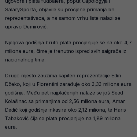
ugovora i plata fudbalera, poput Capologyja i
SalarySporta, objavile su procjene primanja bh.
reprezentativaca, a na samom vrhu liste nalazi se
upravo Demirović.
Njegova godišnja bruto plata procjenjuje se na oko 4,7
miliona eura, čime je trenutno ispred svih saigrača iz
nacionalnog tima.
Drugo mjesto zauzima kapiten reprezentacije Edin
Džeko, koji u Fiorentini zarađuje oko 3,33 miliona eura
godišnje. Među pet najplaćenijih nalaze se još Sead
Kolašinac sa primanjima od 2,56 miliona eura, Amar
Dedić koji godišnje inkasira oko 2,12 miliona, te Haris
Tabaković čija se plata procjenjuje na 1,89 miliona
eura.