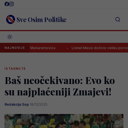
Skip
to
content
Sve Osim Politike
znat status Muharemovića
Lionel Messi doživio veliku porodičnu tra
NAJNOVIJE
ISTAKNUTE
Baš neočekivano: Evo ko
su najplaćeniji Zmajevi!
Redakcija Sop
·
18/12/2025