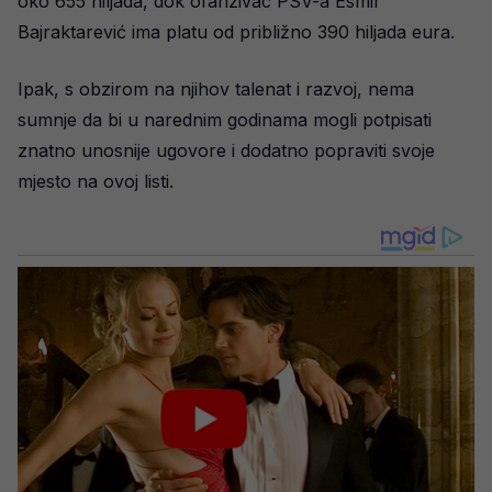
oko 655 hiljada, dok ofanzivac PSV-a Esmir
Bajraktarević ima platu od približno 390 hiljada eura.
Ipak, s obzirom na njihov talenat i razvoj, nema
sumnje da bi u narednim godinama mogli potpisati
znatno unosnije ugovore i dodatno popraviti svoje
mjesto na ovoj listi.