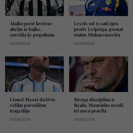
Alajbegović kreirao
Leeds od 15 sati igra
akciju iz bajke,
protiv Leipziga, poznat
završila je pogotkom
status Muharemovića
08/08/2026
08/08/2026
Lionel Messi doživio
Stroga disciplina u
veliku porodičnu
Realu, Mourinho uvodi
tragediju
tri nova pravila
08/08/2026
08/08/2026