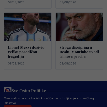
08/08/2026
08/08/2026
Lionel Messi doživio
Stroga disciplina u
veliku porodičnu
Realu, Mourinho uvodi
tragediju
tri nova pravila
08/08/2026
08/08/2026
Sve Osim Politike
PRAVILA PRIVATNOSTI
MARKETING
USLOVI KORIŠTENJA
Ova web stranica koristi kolačiće za poboljšanje korisničkog
IMPRESSUM
KONTAKT
iskustva.
© 2026 Sve Osim Politike. Sva prava zadržana.