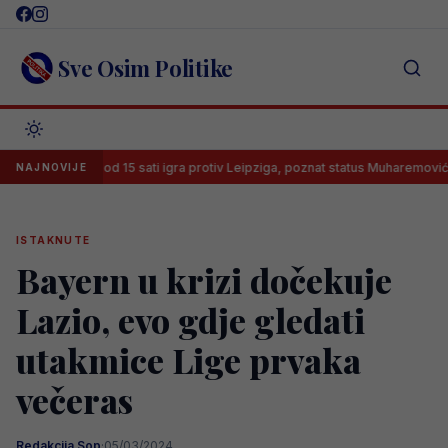
Skip
to
content
Sve Osim Politike
Leeds od 15 sati igra protiv Leipziga, poznat status Muharemovića
NAJNOVIJE
ISTAKNUTE
Bayern u krizi dočekuje
Lazio, evo gdje gledati
utakmice Lige prvaka
večeras
Redakcija Sop
·
05/03/2024