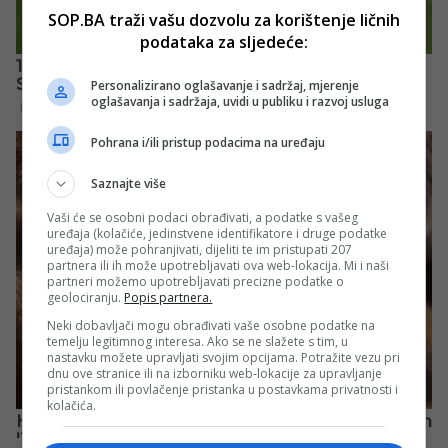
SOP.BA traži vašu dozvolu za korištenje ličnih
podataka za sljedeće:
Personalizirano oglašavanje i sadržaj, mjerenje
oglašavanja i sadržaja, uvidi u publiku i razvoj usluga
Pohrana i/ili pristup podacima na uređaju
Saznajte više
Vaši će se osobni podaci obrađivati, a podatke s vašeg
uređaja (kolačiće, jedinstvene identifikatore i druge podatke
uređaja) može pohranjivati, dijeliti te im pristupati 207
partnera ili ih može upotrebljavati ova web-lokacija. Mi i naši
partneri možemo upotrebljavati precizne podatke o
geolociranju.
Popis partnera.
Neki dobavljači mogu obrađivati vaše osobne podatke na
temelju legitimnog interesa. Ako se ne slažete s tim, u
nastavku možete upravljati svojim opcijama. Potražite vezu pri
dnu ove stranice ili na izborniku web-lokacije za upravljanje
pristankom ili povlačenje pristanka u postavkama privatnosti i
kolačića.