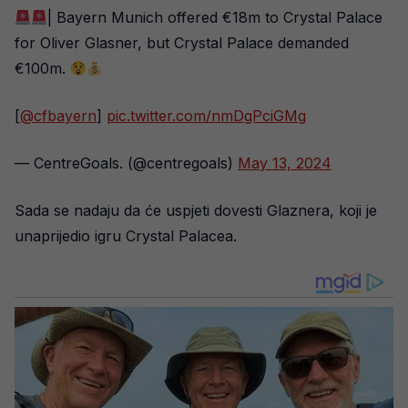
| Bayern Munich offered €18m to Crystal Palace
for Oliver Glasner, but Crystal Palace demanded
€100m.
[
@cfbayern
]
pic.twitter.com/nmDgPciGMg
— CentreGoals. (@centregoals)
May 13, 2024
Sada se nadaju da će uspjeti dovesti Glaznera, koji je
unaprijedio igru Crystal Palacea.