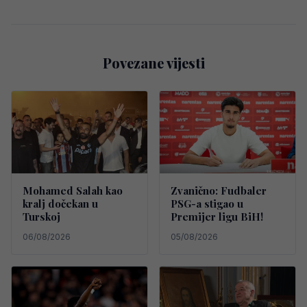
Povezane vijesti
Mohamed Salah kao
Zvanično: Fudbaler
kralj dočekan u
PSG-a stigao u
Turskoj
Premijer ligu BiH!
06/08/2026
05/08/2026