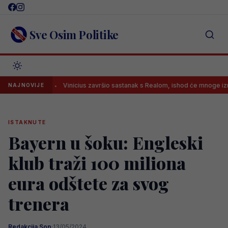
Skip
to
content
Sve Osim Politike
H!
Vinicius završio sastanak s Realom, ishod će mnoge iznenaditi?
NAJNOVIJE
ISTAKNUTE
Bayern u šoku: Engleski
klub traži 100 miliona
eura odštete za svog
trenera
Redakcija Sop
·
13/05/2024