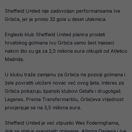
Sheffield United nije zadovoljan performansama Ive
Grbića, jer je primio 32 gola u deset utakmica.
Engleski klub Sheffield United planira prodati
hrvatskog golmana Ivu Grbića samo šest mjeseci
nakon što su ga za 2,5 miliona eura otkupili od Atletico
Madrida.
U klubu traže zamjenu za Grbića na poziciji golmana i
žele povratiti uloženi novac već ovog ljeta. Interes za
Grbića pokazuju španski klubovi Getafe i drugoligaš
Leganes. Prema Transfermarktu, Grbićeva vrijednost
procjenjuje se na 3,5 miliona eura.
Sheffield United je već otpustio Wes Foderinghama,
dok se status preostalih golmana, Adama Daviesa i Ive