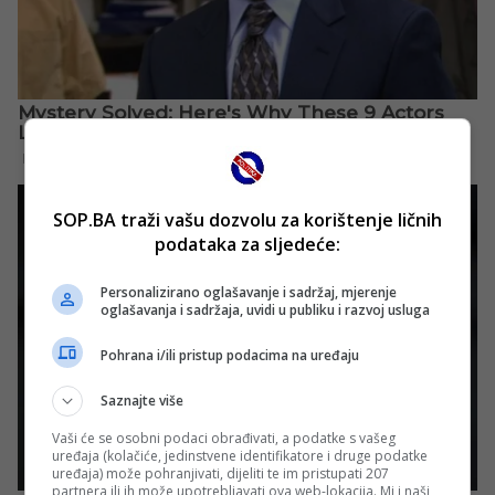
SOP.BA traži vašu dozvolu za korištenje ličnih
podataka za sljedeće:
Personalizirano oglašavanje i sadržaj, mjerenje
oglašavanja i sadržaja, uvidi u publiku i razvoj usluga
Pohrana i/ili pristup podacima na uređaju
Saznajte više
Vaši će se osobni podaci obrađivati, a podatke s vašeg
uređaja (kolačiće, jedinstvene identifikatore i druge podatke
uređaja) može pohranjivati, dijeliti te im pristupati 207
partnera ili ih može upotrebljavati ova web-lokacija. Mi i naši