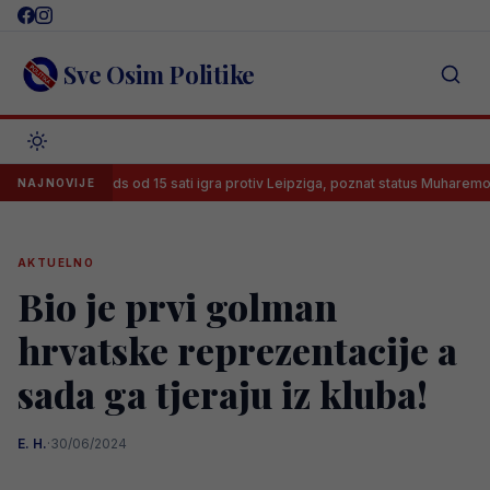
Skip
to
content
Sve Osim Politike
Leeds od 15 sati igra protiv Leipziga, poznat status Muharemovića
NAJNOVIJE
AKTUELNO
Bio je prvi golman
hrvatske reprezentacije a
sada ga tjeraju iz kluba!
E. H.
·
30/06/2024