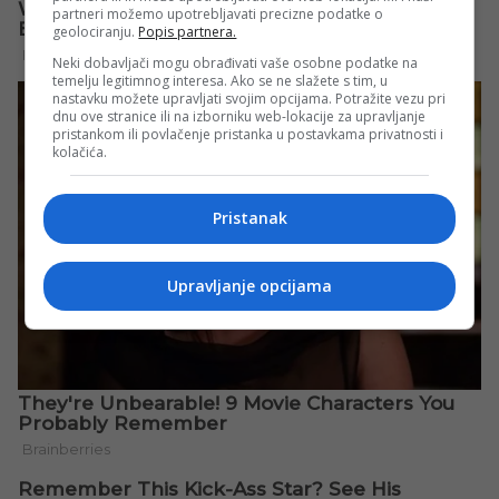
partneri možemo upotrebljavati precizne podatke o
geolociranju.
Popis partnera.
Neki dobavljači mogu obrađivati vaše osobne podatke na
temelju legitimnog interesa. Ako se ne slažete s tim, u
nastavku možete upravljati svojim opcijama. Potražite vezu pri
dnu ove stranice ili na izborniku web-lokacije za upravljanje
pristankom ili povlačenje pristanka u postavkama privatnosti i
kolačića.
Pristanak
Upravljanje opcijama