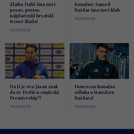
Zlatko Dalić ima novi
Konačno: Samed
posao, postao
Baždar ima novi klub
najplaćeniji hrvatski
06/08/2026
trener ikada!
06/08/2026
Da li je ovo jasan znak
Donesena konačna
da će Dedić u engleski
odluka o transferu
Premiership?!
Baždara!
06/08/2026
06/08/2026