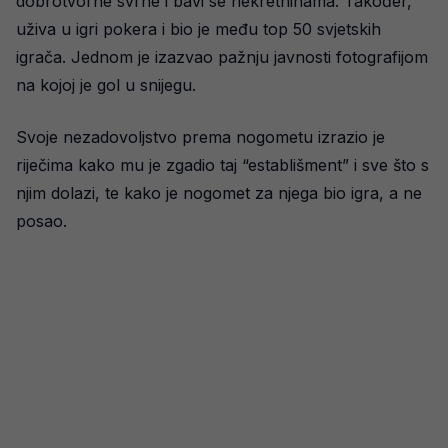
dobrotvorne svrhe i bavi se nekretninama. Također,
uživa u igri pokera i bio je među top 50 svjetskih
igrača. Jednom je izazvao pažnju javnosti fotografijom
na kojoj je gol u snijegu.
Svoje nezadovoljstvo prema nogometu izrazio je
riječima kako mu je zgadio taj “establišment” i sve što s
njim dolazi, te kako je nogomet za njega bio igra, a ne
posao.