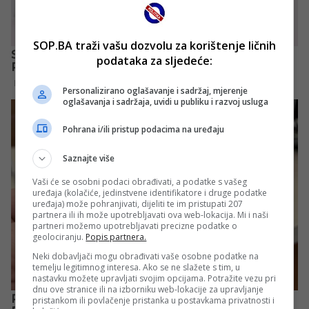
SOP.BA traži vašu dozvolu za korištenje ličnih
podataka za sljedeće:
Personalizirano oglašavanje i sadržaj, mjerenje
oglašavanja i sadržaja, uvidi u publiku i razvoj usluga
Pohrana i/ili pristup podacima na uređaju
Saznajte više
Vaši će se osobni podaci obrađivati, a podatke s vašeg
uređaja (kolačiće, jedinstvene identifikatore i druge podatke
uređaja) može pohranjivati, dijeliti te im pristupati 207
partnera ili ih može upotrebljavati ova web-lokacija. Mi i naši
partneri možemo upotrebljavati precizne podatke o
geolociranju.
Popis partnera.
Neki dobavljači mogu obrađivati vaše osobne podatke na
temelju legitimnog interesa. Ako se ne slažete s tim, u
nastavku možete upravljati svojim opcijama. Potražite vezu pri
dnu ove stranice ili na izborniku web-lokacije za upravljanje
pristankom ili povlačenje pristanka u postavkama privatnosti i