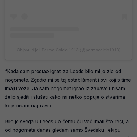
Objavu dijeli Parma Calcio 1913 (@parmacalcio1913)
“Kada sam prestao igrati za Leeds bilo mi je zlo od
nogometa. Zgadio mi se taj establišment i svi koji s time
imaju veze. Ja sam nogomet igrao iz zabave i nisam
želio sjediti i slušati kako mi netko popuje o stvarima
koje nisam napravio.
Bilo je svega u Leedsu o čemu ću već imati što reći, a
od nogometa danas gledam samo Švedsku i ekipu