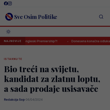
Skip
to
content
Sve Osim Politike
e Dedić u engleski Premiership?!
Donesena konačna odluka o transf
NAJNOVIJE
ISTAKNUTE
Bio treći na svijetu,
kandidat za zlatnu loptu,
a sada prodaje usisavače
Redakcija Sop
·
06/04/2024