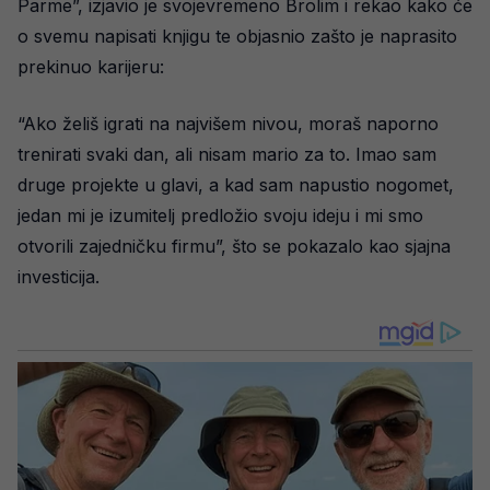
Parme”, izjavio je svojevremeno Brolim i rekao kako će
o svemu napisati knjigu te objasnio zašto je naprasito
prekinuo karijeru:
“Ako želiš igrati na najvišem nivou, moraš naporno
trenirati svaki dan, ali nisam mario za to. Imao sam
druge projekte u glavi, a kad sam napustio nogomet,
jedan mi je izumitelj predložio svoju ideju i mi smo
otvorili zajedničku firmu”, što se pokazalo kao sjajna
investicija.