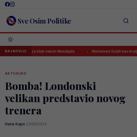
Skip
to
content
Sve Osim Politike
 strijelac za klub nakon Mundijala
Mohamed Salah kao kralj dočeka
NAJNOVIJE
AKTUELNO
Bomba! Londonski
velikan predstavio novog
trenera
Haris Kapo
·
23/05/2024