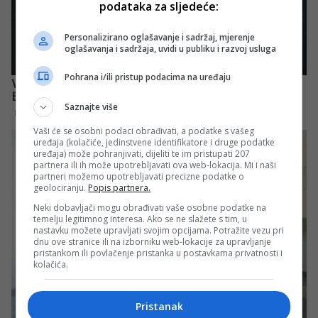
podataka za sljedeće:
Personalizirano oglašavanje i sadržaj, mjerenje
oglašavanja i sadržaja, uvidi u publiku i razvoj usluga
Pohrana i/ili pristup podacima na uređaju
Saznajte više
Vaši će se osobni podaci obrađivati, a podatke s vašeg
uređaja (kolačiće, jedinstvene identifikatore i druge podatke
uređaja) može pohranjivati, dijeliti te im pristupati 207
partnera ili ih može upotrebljavati ova web-lokacija. Mi i naši
partneri možemo upotrebljavati precizne podatke o
geolociranju.
Popis partnera.
Neki dobavljači mogu obrađivati vaše osobne podatke na
temelju legitimnog interesa. Ako se ne slažete s tim, u
nastavku možete upravljati svojim opcijama. Potražite vezu pri
dnu ove stranice ili na izborniku web-lokacije za upravljanje
pristankom ili povlačenje pristanka u postavkama privatnosti i
kolačića.
Pristanak