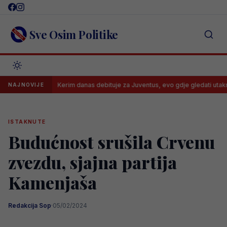
Skip
to
content
Sve Osim Politike
e
Kerim danas debituje za Juventus, evo gdje gledati utakmicu i ka
NAJNOVIJE
ISTAKNUTE
Budućnost srušila Crvenu
zvezdu, sjajna partija
Kamenjaša
Redakcija Sop
·
05/02/2024