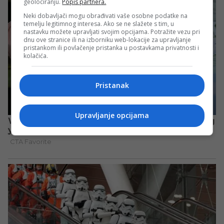
geolociranju.
Popis partnera.
Neki dobavljači mogu obrađivati vaše osobne podatke na
temelju legitimnog interesa. Ako se ne slažete s tim, u
nastavku možete upravljati svojim opcijama. Potražite vezu pri
dnu ove stranice ili na izborniku web-lokacije za upravljanje
pristankom ili povlačenje pristanka u postavkama privatnosti i
kolačića.
Pristanak
Upravljanje opcijama