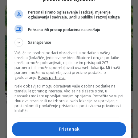
Personalizirano oglašavanje i sadržaj, mjerenje
oglašavanja i sadržaja, uvidi u publiku i razvoj usluga
Pohrana i/ili pristup podacima na uređaju
Saznajte više
Vaši će se osobni podaci obrađivati, a podatke s vašeg
uređaja (kolačiće, jedinstvene identifikatore i druge podatke
uređaja) može pohranjivati, dijeliti te im pristupati 207
partnera ili ih može upotrebljavati ova web-lokacija. Mi i naši
partneri možemo upotrebljavati precizne podatke o
geolociranju.
Popis partnera.
Neki dobavljači mogu obrađivati vaše osobne podatke na
temelju legitimnog interesa. Ako se ne slažete s tim, u
nastavku možete upravljati svojim opcijama. Potražite vezu pri
dnu ove stranice ili na izborniku web-lokacije za upravljanje
pristankom ili povlačenje pristanka u postavkama privatnosti i
kolačića.
Pristanak