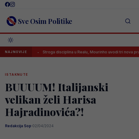
Skip
to
content
Sve Osim Politike
ediju
Stroga disciplina u Realu, Mourinho uvodi tri nova pravila
NAJNOVIJE
ISTAKNUTE
BUUUUM! Italijanski
velikan želi Harisa
Hajradinovića?!
Redakcija Sop
·
02/04/2024