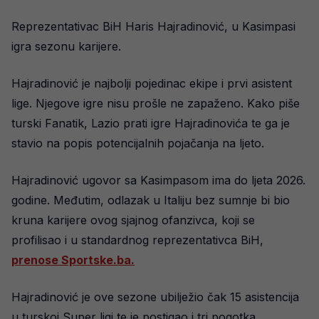
Reprezentativac BiH Haris Hajradinović, u Kasimpasi
igra sezonu karijere.
Hajradinović je najbolji pojedinac ekipe i prvi asistent
lige. Njegove igre nisu prošle ne zapaženo. Kako piše
turski Fanatik, Lazio prati igre Hajradinovića te ga je
stavio na popis potencijalnih pojačanja na ljeto.
Hajradinović ugovor sa Kasimpasom ima do ljeta 2026.
godine. Međutim, odlazak u Italiju bez sumnje bi bio
kruna karijere ovog sjajnog ofanzivca, koji se
profilisao i u standardnog reprezentativca BiH,
prenose Sportske.ba.
Hajradinović je ove sezone ubilježio čak 15 asistencija
u turskoj Super ligi te je postigao i tri pogotka.