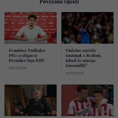
Povezane vijesti
Zvanično: Fudbaler
Vinicius završio
PSG-a stigao u
sastanak s Realom,
Premijer ligu BiH!
ishod će mnoge
iznenaditi?
05/08/2026
05/08/2026