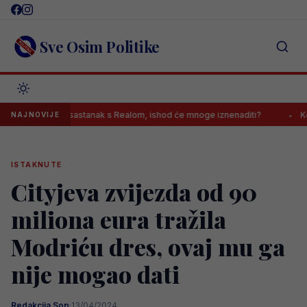
Skip
to
content
Sve Osim Politike
us završio sastanak s Realom, ishod će mnoge iznenaditi?
Kontrove
NAJNOVIJE
ISTAKNUTE
Cityjeva zvijezda od 90
miliona eura tražila
Modriću dres, ovaj mu ga
nije mogao dati
Redakcija Sop
·
13/04/2024