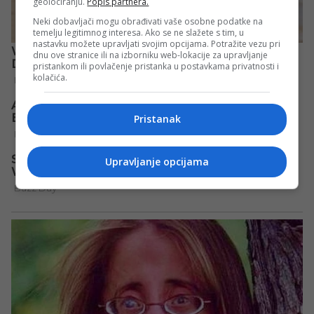
geolociranju.
Popis partnera.
Neki dobavljači mogu obrađivati vaše osobne podatke na
temelju legitimnog interesa. Ako se ne slažete s tim, u
nastavku možete upravljati svojim opcijama. Potražite vezu pri
dnu ove stranice ili na izborniku web-lokacije za upravljanje
pristankom ili povlačenje pristanka u postavkama privatnosti i
kolačića.
Pristanak
Upravljanje opcijama