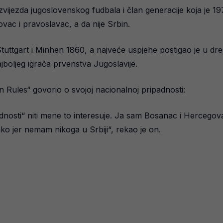
vijezda jugoslovenskog fudbala i član generacije koja je 19
vac i pravoslavac, a da nije Srbin.
, Stuttgart i Minhen 1860, a najveće uspjehe postigao je u dr
jboljeg igrača prvenstva Jugoslavije.
 Rules“ govorio o svojoj nacionalnoj pripadnosti:
nosti“ niti mene to interesuje. Ja sam Bosanac i Hercegovac
ako jer nemam nikoga u Srbiji“, rekao je on.