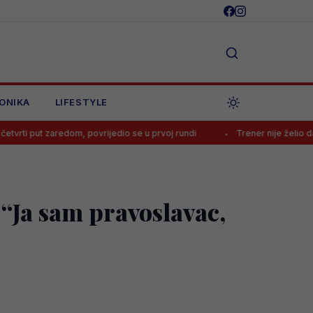
ONIKA
LIFESTYLE
dom, povrijedio se u prvoj rundi
Trener nije želio dati ni minute Ba
 “Ja sam pravoslavac,