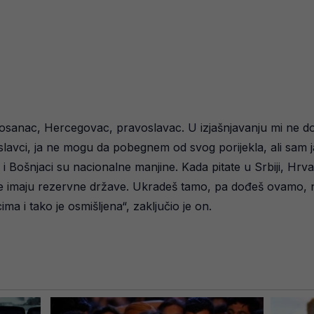
m Bosanac, Hercegovac, pravoslavac. U izjašnjavanju mi ne
oslavci, ja ne mogu da pobegnem od svog porijekla, ali sam
i i Bošnjaci su nacionalne manjine. Kada pitate u Srbiji, Hrv
ržave imaju rezervne države. Ukradeš tamo, pa dođeš ovamo
ima i tako je osmišljena“, zaključio je on.