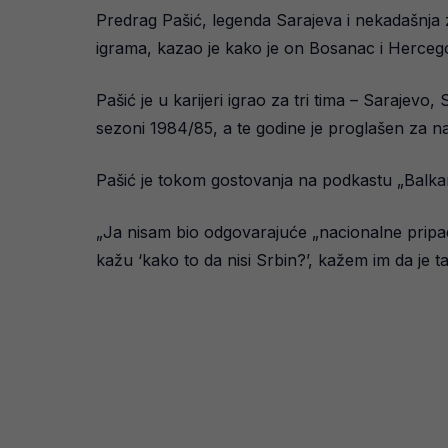
Predrag Pašić, legenda Sarajeva i nekadašnja z
igrama, kazao je kako je on Bosanac i Hercego
Pašić je u karijeri igrao za tri tima – Sarajevo
sezoni 1984/85, a te godine je proglašen za na
Pašić je tokom gostovanja na podkastu „Balkan
„Ja nisam bio odgovarajuće „nacionalne pripad
kažu ‘kako to da nisi Srbin?’, kažem im da je t