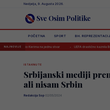
Skip
Nedjelja, 9. Augusta 2026.
to
content
Sve Osim Politike
POČETNA
SPORT
BH. REPREZENTACI
orio Kerima na jednu stvar
UEFA drastično kaznila Borac, evo koliko
NAJNOVIJE
ISTAKNUTE
Srbijanski mediji pren
ali nisam Srbin
Redakcija Sop
·
02/05/2024