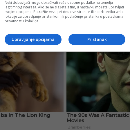
Neki dobavljači mogu obrađivati vaše osobne podatke na temelju
legitimnog interesa. Ako se ne slažete s tim, u nastavku možete upravljati
svojim opcijama. Potražite vezu pri dnu ove stranice ili na izborniku web-
lokacije za upravljanje pristankom ili povlačenje pristanka u postavkama
privatnosti i kolačića.
Upravljanje opcijama
Pristanak