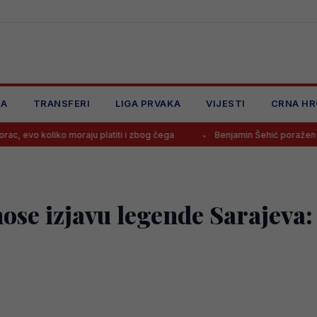
JA
TRANSFERI
LIGA PRVAKA
VIJESTI
CRNA HR
 moraju platiti i zbog čega
Benjamin Šehić poražen četvrti put zare
ose izjavu legende Sarajeva: