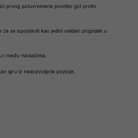
ici prvog poluvremena poništio gol protiv
će se ispostaviti kao jedini validan pogodak u
u i među navijačima.
o igru iz nedozvoljene pozicije.