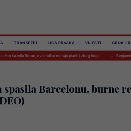
JA
TRANSFERI
LIGA PRVAKA
VIJESTI
CRNA HR
Borac, evo koliko moraju platiti i zbog čega
Benjamin Šehić poražen 
 spasila Barcelonu, burne r
IDEO)