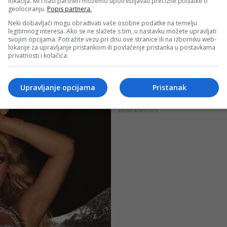
lokacija. Mi i naši partneri možemo upotrebljavati precizne podatke o
geolociranju.
Popis partnera.
Neki dobavljači mogu obrađivati vaše osobne podatke na temelju
legitimnog interesa. Ako se ne slažete s tim, u nastavku možete upravljati
svojim opcijama. Potražite vezu pri dnu ove stranice ili na izborniku web-
lokacije za upravljanje pristankom ili povlačenje pristanka u postavkama
privatnosti i kolačića.
Upravljanje opcijama
Pristanak