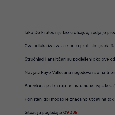
Iako De Frutos nije bio u ofsajdu, sudija je pr
Ova odluka izazvala je buru protesta igrača Ray
Stručnjaci i analitičari su podijeljeni oko ove 
Navijači Rayo Vallecana negodovali su na tribin
Barcelona je do kraja poluvremena uspjela sač
Poništeni gol mogao je značajno uticati na to
Situaciju pogledajte
OVDJE
.