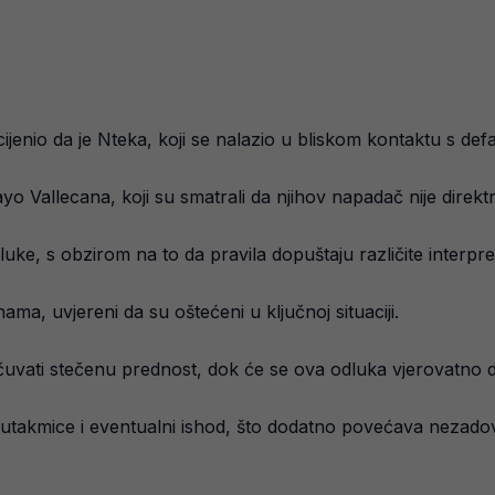
ocijenio da je Nteka, koji se nalazio u bliskom kontaktu s de
o Vallecana, koji su smatrali da njihov napadač nije direktn
odluke, s obzirom na to da pravila dopuštaju različite interp
ama, uvjereni da su oštećeni u ključnoj situaciji.
uvati stečenu prednost, dok će se ova odluka vjerovatno d
k utakmice i eventualni ishod, što dodatno povećava nezadov