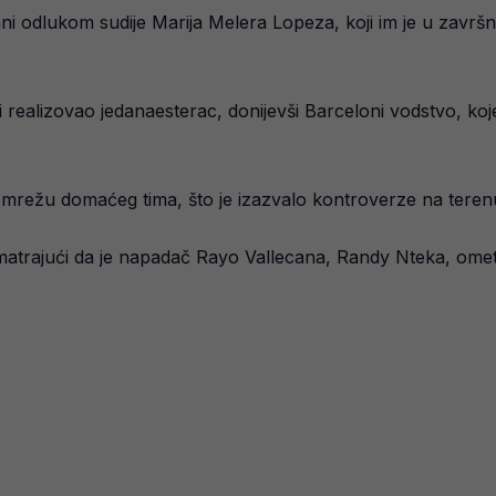
i odlukom sudije Marija Melera Lopeza, koji im je u završn
ealizovao jedanaesterac, donijevši Barceloni vodstvo, koje 
o mrežu domaćeg tima, što je izazvalo kontroverze na teren
smatrajući da je napadač Rayo Vallecana, Randy Nteka, ometa