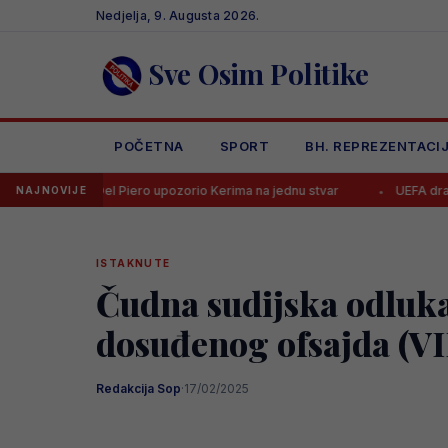
Skip
Nedjelja, 9. Augusta 2026.
to
content
Sve Osim Politike
POČETNA
SPORT
BH. REPREZENTACI
 Del Piero upozorio Kerima na jednu stvar
UEFA drastično kaznila 
NAJNOVIJE
ISTAKNUTE
Čudna sudijska odluka
dosuđenog ofsajda (V
Redakcija Sop
·
17/02/2025