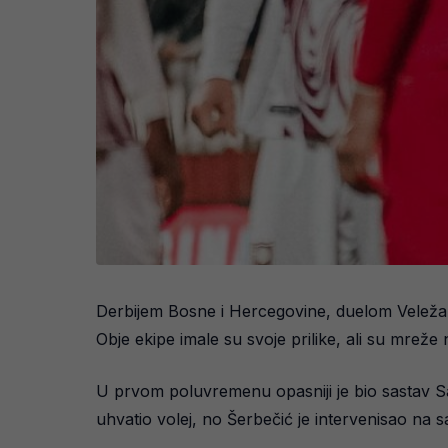
Derbijem Bosne i Hercegovine, duelom Veleža i 
Obje ekipe imale su svoje prilike, ali su mrež
U prvom poluvremenu opasniji je bio sastav Saraj
uhvatio volej, no Šerbečić je intervenisao na sam