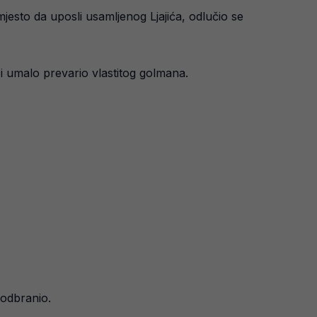
mjesto da uposli usamljenog Ljajića, odlučio se
 i umalo prevario vlastitog golmana.
 odbranio.