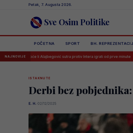
Skip
Petak, 7. Augusta 2026.
to
content
Sve Osim Politike
POČETNA
SPORT
BH. REPREZENTACI
će li Alajbegović sutra protiv Intera igrati od prve minute
Luka Kule
NAJNOVIJE
ISTAKNUTE
Derbi bez pobjednika: 
E. H.
·
02/12/2025