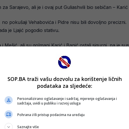
 Sarajevo, ali je i ovaj put Guliashvili bio sebičan – Karić
 no pokušaji Vehabovića i Pidre nisu bili dovoljno precizni.
da je Ljajić pogodio stativu.
i Mešić, ali su golmani Karić i Banić ostali sigurni, pa je 
SOP.BA traži vašu dozvolu za korištenje ličnih
podataka za sljedeće:
Personalizirano oglašavanje i sadržaj, mjerenje oglašavanja i
sadržaja, uvidi u publiku i razvoj usluga
Pohrana i/ili pristup podacima na uređaju
Saznajte više