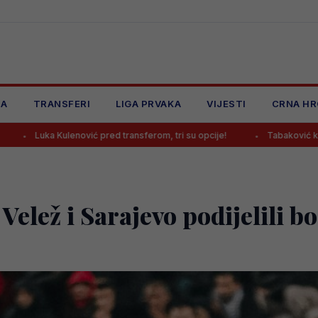
JA
TRANSFERI
LIGA PRVAKA
VIJESTI
CRNA HR
nović pred transferom, tri su opcije!
Tabaković komentirao prvijen
Velež i Sarajevo podijelili b