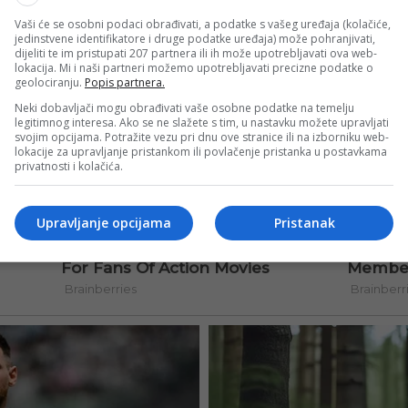
Vaši će se osobni podaci obrađivati, a podatke s vašeg uređaja (kolačiće,
jedinstvene identifikatore i druge podatke uređaja) može pohranjivati,
dijeliti te im pristupati 207 partnera ili ih može upotrebljavati ova web-
lokacija. Mi i naši partneri možemo upotrebljavati precizne podatke o
geolociranju.
Popis partnera.
Neki dobavljači mogu obrađivati vaše osobne podatke na temelju
legitimnog interesa. Ako se ne slažete s tim, u nastavku možete upravljati
svojim opcijama. Potražite vezu pri dnu ove stranice ili na izborniku web-
lokacije za upravljanje pristankom ili povlačenje pristanka u postavkama
privatnosti i kolačića.
Upravljanje opcijama
Pristanak