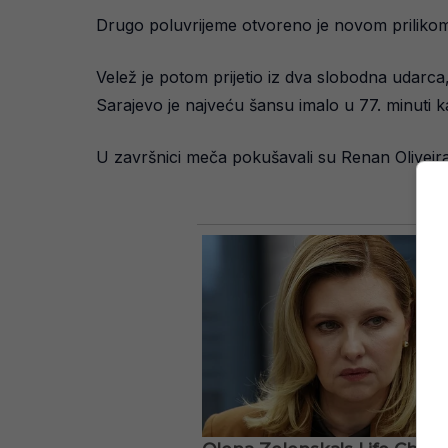
Drugo poluvrijeme otvoreno je novom prilikom za
Velež je potom prijetio iz dva slobodna udarca,
Sarajevo je najveću šansu imalo u 77. minuti ka
U završnici meča pokušavali su Renan Oliveira 