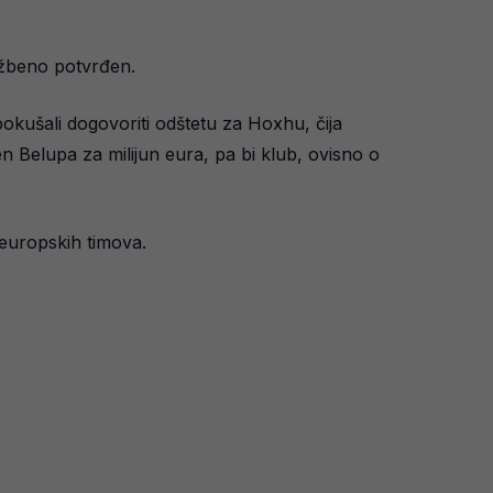
užbeno potvrđen.
kušali dogovoriti odštetu za Hoxhu, čija
n Belupa za milijun eura, pa bi klub, ovisno o
 europskih timova.