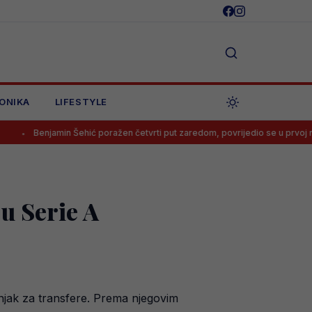
ONIKA
LIFESTYLE
 Šehić poražen četvrti put zaredom, povrijedio se u prvoj rundi
Tr
u Serie A
njak za transfere. Prema njegovim