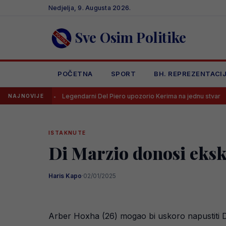
Skip
Nedjelja, 9. Augusta 2026.
to
content
Sve Osim Politike
POČETNA
SPORT
BH. REPREZENTACI
Legendarni Del Piero upozorio Kerima na jednu stvar
UEFA dra
NAJNOVIJE
ISTAKNUTE
Di Marzio donosi eksk
Haris Kapo
·
02/01/2025
Arber Hoxha (26) mogao bi uskoro napustiti Di