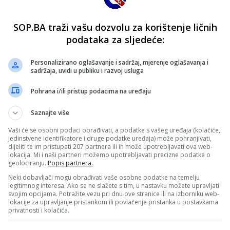
SOP.BA traži vašu dozvolu za korištenje ličnih
podataka za sljedeće:
Personalizirano oglašavanje i sadržaj, mjerenje oglašavanja i
sadržaja, uvidi u publiku i razvoj usluga
Pohrana i/ili pristup podacima na uređaju
Saznajte više
Vaši će se osobni podaci obrađivati, a podatke s vašeg uređaja (kolačiće,
jedinstvene identifikatore i druge podatke uređaja) može pohranjivati,
dijeliti te im pristupati 207 partnera ili ih može upotrebljavati ova web-
lokacija. Mi i naši partneri možemo upotrebljavati precizne podatke o
geolociranju.
Popis partnera.
Neki dobavljači mogu obrađivati vaše osobne podatke na temelju
legitimnog interesa. Ako se ne slažete s tim, u nastavku možete upravljati
svojim opcijama. Potražite vezu pri dnu ove stranice ili na izborniku web-
lokacije za upravljanje pristankom ili povlačenje pristanka u postavkama
privatnosti i kolačića.