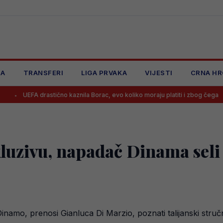
JA
TRANSFERI
LIGA PRVAKA
VIJESTI
CRNA HR
stično kaznila Borac, evo koliko moraju platiti i zbog čega
Benjamin
luzivu, napadač Dinama seli 
namo, prenosi Gianluca Di Marzio, poznati talijanski struč