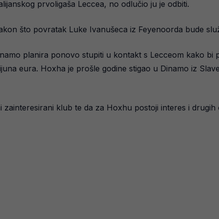
ijanskog prvoligaša Leccea, no odlučio ju je odbiti.
 nakon što povratak Luke Ivanušeca iz Feyenoorda bude sl
mo planira ponovo stupiti u kontakt s Lecceom kako bi po
ijuna eura. Hoxha je prošle godine stigao u Dinamo iz Slave
 zainteresirani klub te da za Hoxhu postoji interes i drugih