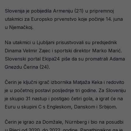
Slovenija je pobijedila Armeniju (2:1) u pripremnoj
utakmici za Europsko prvenstvo koje počinje 14. juna
u Njemačkoj.
Na utakmici u Ljubljani prisustvovali su predsjednik
Dinama Velimir Zajec i sportski direktor Marko Marić.
Slovenski portal Ekipa24 piše da su promatrali Adama
Gnezdu Čerina (24).
Čerin je ključni igrač izbornika Matjaža Keka i redovito
je u početnoj postavi posljednje tri godine. Za Sloveniju
je skupio 31 nastup i postigao četiri gola, a igrat će na
Euru u skupini C s Engleskom, Danskom i Srbijom.
Čerin je igrao za Domžale, Nürnberg i bio na posudbi
u Rijeci od 2020. do 2022. godine. Panathinaikos ga je