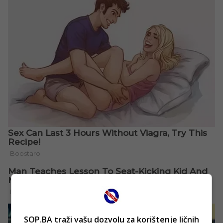
SOP.BA traži vašu dozvolu za korištenje ličnih