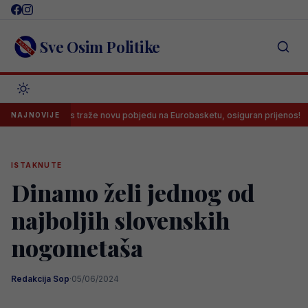
Skip
to
content
Sve Osim Politike
rkaši danas traže novu pobjedu na Eurobasketu, osiguran prijenos!
NAJNOVIJE
ISTAKNUTE
Dinamo želi jednog od
najboljih slovenskih
nogometaša
Redakcija Sop
·
05/06/2024