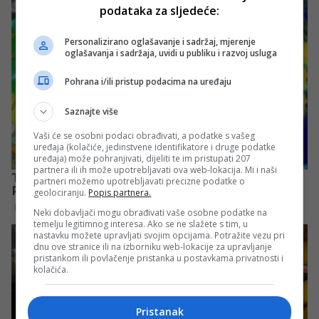
podataka za sljedeće:
Personalizirano oglašavanje i sadržaj, mjerenje
oglašavanja i sadržaja, uvidi u publiku i razvoj usluga
Pohrana i/ili pristup podacima na uređaju
Saznajte više
Vaši će se osobni podaci obrađivati, a podatke s vašeg
uređaja (kolačiće, jedinstvene identifikatore i druge podatke
uređaja) može pohranjivati, dijeliti te im pristupati 207
partnera ili ih može upotrebljavati ova web-lokacija. Mi i naši
partneri možemo upotrebljavati precizne podatke o
geolociranju.
Popis partnera.
Neki dobavljači mogu obrađivati vaše osobne podatke na
temelju legitimnog interesa. Ako se ne slažete s tim, u
nastavku možete upravljati svojim opcijama. Potražite vezu pri
dnu ove stranice ili na izborniku web-lokacije za upravljanje
pristankom ili povlačenje pristanka u postavkama privatnosti i
kolačića.
Pristanak