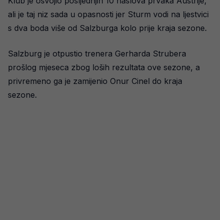
Klub je osvojio posljednjih 10 naslova prvaka Austrije,
ali je taj niz sada u opasnosti jer Sturm vodi na ljestvici
s dva boda više od Salzburga kolo prije kraja sezone.
Salzburg je otpustio trenera Gerharda Strubera
prošlog mjeseca zbog loših rezultata ove sezone, a
privremeno ga je zamijenio Onur Cinel do kraja
sezone.