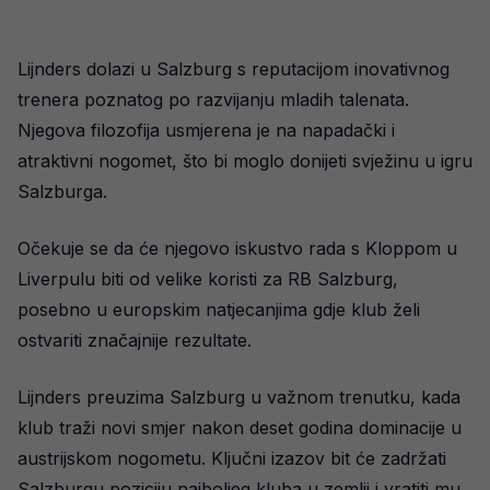
Lijnders dolazi u Salzburg s reputacijom inovativnog
trenera poznatog po razvijanju mladih talenata.
Njegova filozofija usmjerena je na napadački i
atraktivni nogomet, što bi moglo donijeti svježinu u igru
Salzburga.
Očekuje se da će njegovo iskustvo rada s Kloppom u
Liverpulu biti od velike koristi za RB Salzburg,
posebno u europskim natjecanjima gdje klub želi
ostvariti značajnije rezultate.
Lijnders preuzima Salzburg u važnom trenutku, kada
klub traži novi smjer nakon deset godina dominacije u
austrijskom nogometu. Ključni izazov bit će zadržati
Salzburgu poziciju najboljeg kluba u zemlji i vratiti mu