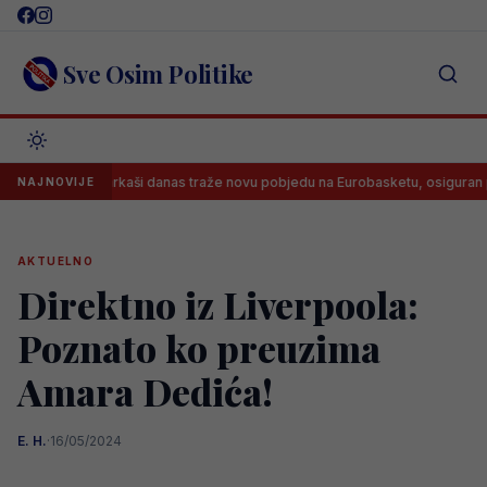
Skip
to
content
Sve Osim Politike
 bh. košarkaši danas traže novu pobjedu na Eurobasketu, osiguran prijenos!
NAJNOVIJE
AKTUELNO
Direktno iz Liverpoola:
Poznato ko preuzima
Amara Dedića!
E. H.
·
16/05/2024