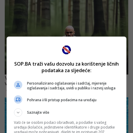
SOP.BA traži vašu dozvolu za korištenje ličnih
podataka za sljedeće:
Personalizirano oglašavanje i sadržaj, mjerenje
oglašavanja i sadržaja, uvidi u publiku i razvoj usluga
Pohrana i/ili pristup podacima na uređaju
Saznajte više
Vaši će se osobni podaci obrađivati, a podatke s vašeg
uređaja (kolačiće, jedinstvene identifikatore i druge podatke
uređaja) može pohranjivati, dijeliti te im pristupati 207