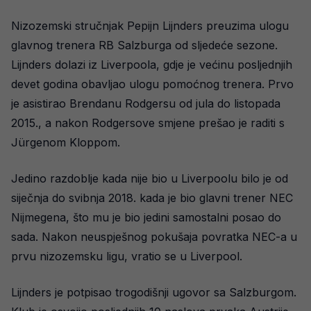
Nizozemski stručnjak Pepijn Lijnders preuzima ulogu
glavnog trenera RB Salzburga od sljedeće sezone.
Lijnders dolazi iz Liverpoola, gdje je većinu posljednjih
devet godina obavljao ulogu pomoćnog trenera. Prvo
je asistirao Brendanu Rodgersu od jula do listopada
2015., a nakon Rodgersove smjene prešao je raditi s
Jürgenom Kloppom.
Jedino razdoblje kada nije bio u Liverpoolu bilo je od
siječnja do svibnja 2018. kada je bio glavni trener NEC
Nijmegena, što mu je bio jedini samostalni posao do
sada. Nakon neuspješnog pokušaja povratka NEC-a u
prvu nizozemsku ligu, vratio se u Liverpool.
Lijnders je potpisao trogodišnji ugovor sa Salzburgom.