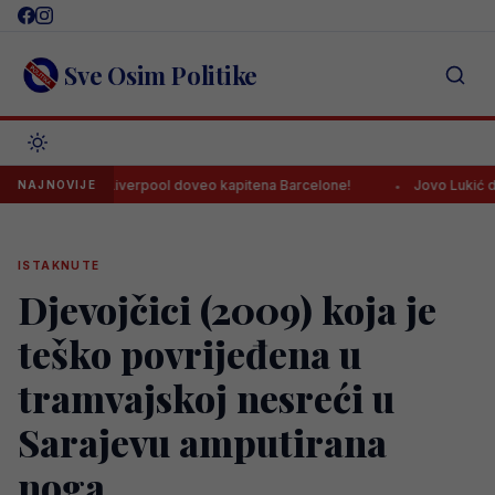
Skip
to
content
Sve Osim Politike
 teksta: Liverpool doveo kapitena Barcelone!
Jovo Lukić dobio još
NAJNOVIJE
ISTAKNUTE
Djevojčici (2009) koja je
teško povrijeđena u
tramvajskoj nesreći u
Sarajevu amputirana
noga