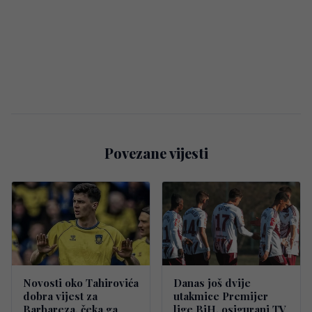
Povezane vijesti
Novosti oko Tahirovića
Danas još dvije
dobra vijest za
utakmice Premijer
Barbareza, čeka ga
lige BiH, osigurani TV