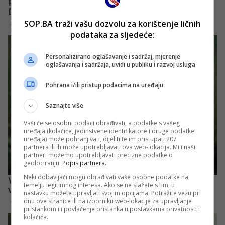
SOP.BA traži vašu dozvolu za korištenje ličnih
podataka za sljedeće:
Personalizirano oglašavanje i sadržaj, mjerenje
oglašavanja i sadržaja, uvidi u publiku i razvoj usluga
Pohrana i/ili pristup podacima na uređaju
Saznajte više
Vaši će se osobni podaci obrađivati, a podatke s vašeg
uređaja (kolačiće, jedinstvene identifikatore i druge podatke
uređaja) može pohranjivati, dijeliti te im pristupati 207
partnera ili ih može upotrebljavati ova web-lokacija. Mi i naši
partneri možemo upotrebljavati precizne podatke o
geolociranju.
Popis partnera.
Neki dobavljači mogu obrađivati vaše osobne podatke na
temelju legitimnog interesa. Ako se ne slažete s tim, u
nastavku možete upravljati svojim opcijama. Potražite vezu pri
dnu ove stranice ili na izborniku web-lokacije za upravljanje
pristankom ili povlačenje pristanka u postavkama privatnosti i
kolačića.