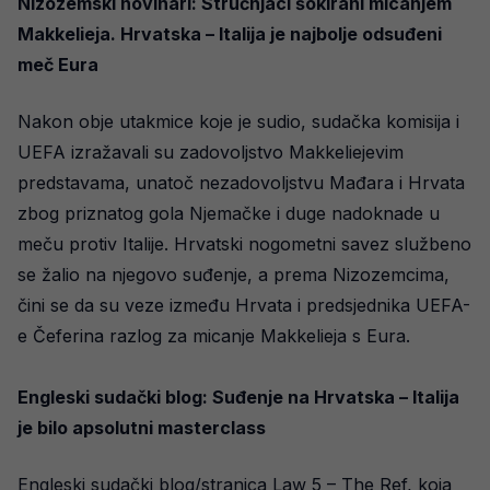
Nizozemski novinari: Stručnjaci šokirani micanjem
Makkelieja. Hrvatska – Italija je najbolje odsuđeni
meč Eura
Nakon obje utakmice koje je sudio, sudačka komisija i
UEFA izražavali su zadovoljstvo Makkeliejevim
predstavama, unatoč nezadovoljstvu Mađara i Hrvata
zbog priznatog gola Njemačke i duge nadoknade u
meču protiv Italije. Hrvatski nogometni savez službeno
se žalio na njegovo suđenje, a prema Nizozemcima,
čini se da su veze između Hrvata i predsjednika UEFA-
e Čeferina razlog za micanje Makkelieja s Eura.
Engleski sudački blog: Suđenje na Hrvatska – Italija
je bilo apsolutni masterclass
Engleski sudački blog/stranica Law 5 – The Ref, koja