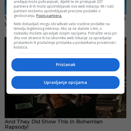
uređaja) može pohranjivati, dijeliti te im pristupati 207
partnera ili ih može upotrebljavati ova web-lokacija. Mi i naši
partneri možemo upotrebljavati precizne podatke o
geolociranju.
Popis partnera.
Neki dobavljači mogu obrađivati vaše osobne podatke na
temelju legitimnog interesa. Ako se ne slažete s tim, u
nastavku možete upravljati svojim opcijama. Potražite vezu pri
dnu ove stranice ili na izborniku web-lokacije za upravljanje
pristankom ili povlačenje pristanka u postavkama privatnosti i
kolačića.
Pristanak
Upravljanje opcijama