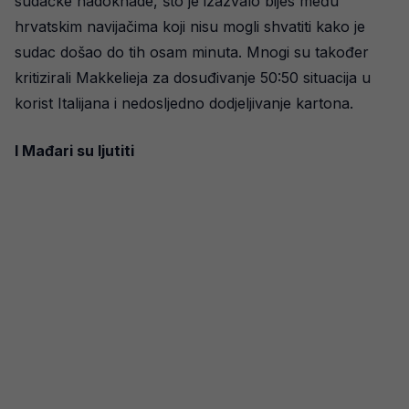
sudačke nadoknade, što je izazvalo bijes među
hrvatskim navijačima koji nisu mogli shvatiti kako je
sudac došao do tih osam minuta. Mnogi su također
kritizirali Makkelieja za dosuđivanje 50:50 situacija u
korist Italijana i nedosljedno dodjeljivanje kartona.
I Mađari su ljutiti