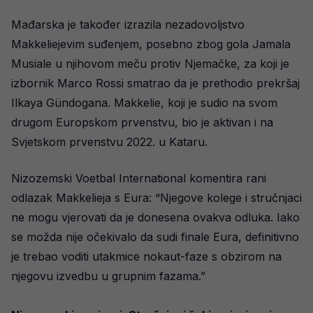
Mađarska je također izrazila nezadovoljstvo
Makkeliejevim suđenjem, posebno zbog gola Jamala
Musiale u njihovom meču protiv Njemačke, za koji je
izbornik Marco Rossi smatrao da je prethodio prekršaj
Ilkaya Gündogana. Makkelie, koji je sudio na svom
drugom Europskom prvenstvu, bio je aktivan i na
Svjetskom prvenstvu 2022. u Kataru.
Nizozemski Voetbal International komentira rani
odlazak Makkelieja s Eura: “Njegove kolege i stručnjaci
ne mogu vjerovati da je donesena ovakva odluka. Iako
se možda nije očekivalo da sudi finale Eura, definitivno
je trebao voditi utakmice nokaut-faze s obzirom na
njegovu izvedbu u grupnim fazama.”