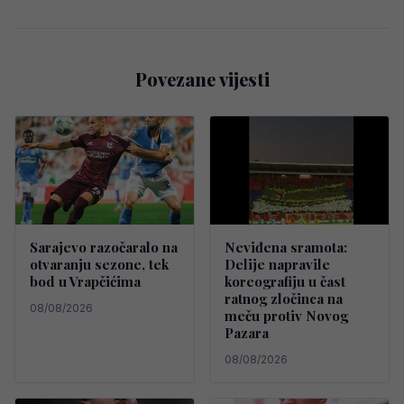
Povezane vijesti
Sarajevo razočaralo na
Neviđena sramota:
otvaranju sezone, tek
Delije napravile
bod u Vrapčićima
koreografiju u čast
ratnog zločinca na
08/08/2026
meču protiv Novog
Pazara
08/08/2026