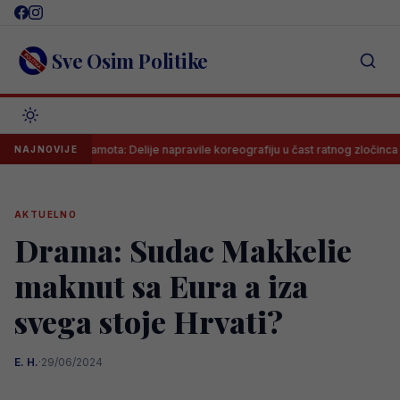
Skip
to
content
Sve Osim Politike
đena sramota: Delije napravile koreografiju u čast ratnog zločinca na meču
NAJNOVIJE
AKTUELNO
Drama: Sudac Makkelie
maknut sa Eura a iza
svega stoje Hrvati?
E. H.
·
29/06/2024