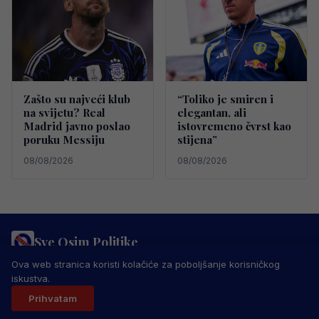
Zašto su najveći klub
“Toliko je smiren i
na svijetu? Real
elegantan, ali
Madrid javno poslao
istovremeno čvrst kao
poruku Messiju
stijena”
08/08/2026
08/08/2026
Sve Osim Politike
PRAVILA PRIVATNOSTI
MARKETING
USLOVI KORIŠTENJA
Ova web stranica koristi kolačiće za poboljšanje korisničkog
IMPRESSUM
KONTAKT
iskustva.
© 2026 Sve Osim Politike. Sva prava zadržana.
Prihvatam