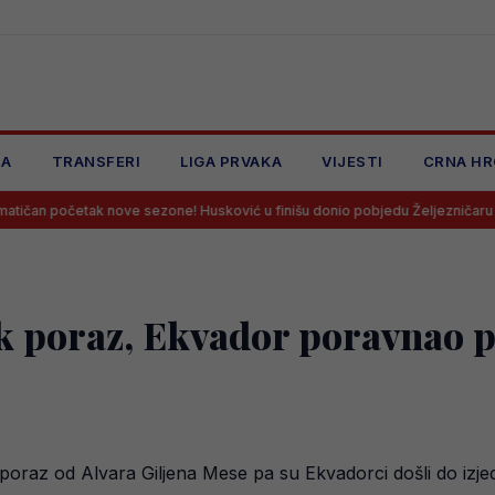
JA
TRANSFERI
LIGA PRVAKA
VIJESTI
CRNA HR
nove sezone! Husković u finišu donio pobjedu Željezničaru na Grbavici!
k poraz, Ekvador poravnao p
e poraz od Alvara Giljena Mese pa su Ekvadorci došli do iz