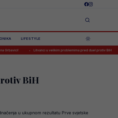
ONIKA
LIFESTYLE
Litvanci u velikim problemima pred duel protiv BiH
Strijelac 
rotiv BiH
jednačenja u ukupnom rezultatu Prve svjetske