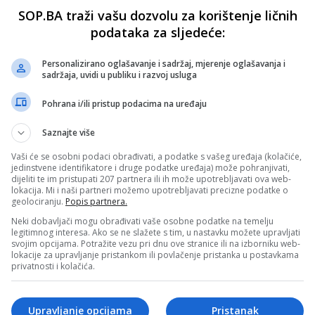
SOP.BA traži vašu dozvolu za korištenje ličnih
podataka za sljedeće:
Personalizirano oglašavanje i sadržaj, mjerenje oglašavanja i
sadržaja, uvidi u publiku i razvoj usluga
Pohrana i/ili pristup podacima na uređaju
Saznajte više
Vaši će se osobni podaci obrađivati, a podatke s vašeg uređaja (kolačiće,
jedinstvene identifikatore i druge podatke uređaja) može pohranjivati,
dijeliti te im pristupati 207 partnera ili ih može upotrebljavati ova web-
lokacija. Mi i naši partneri možemo upotrebljavati precizne podatke o
geolociranju.
Popis partnera.
Neki dobavljači mogu obrađivati vaše osobne podatke na temelju
legitimnog interesa. Ako se ne slažete s tim, u nastavku možete upravljati
svojim opcijama. Potražite vezu pri dnu ove stranice ili na izborniku web-
lokacije za upravljanje pristankom ili povlačenje pristanka u postavkama
privatnosti i kolačića.
Upravljanje opcijama
Pristanak