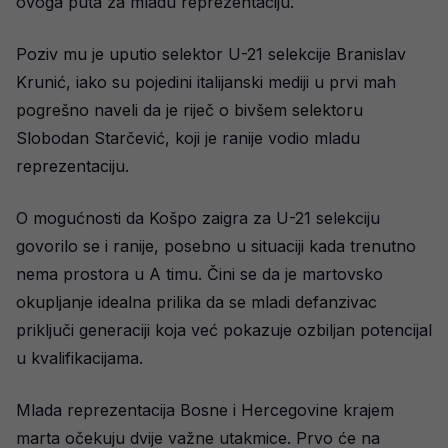
ovoga puta za mladu reprezentaciju.
Poziv mu je uputio selektor U-21 selekcije Branislav
Krunić, iako su pojedini italijanski mediji u prvi mah
pogrešno naveli da je riječ o bivšem selektoru
Slobodan Starčević, koji je ranije vodio mladu
reprezentaciju.
O mogućnosti da Košpo zaigra za U-21 selekciju
govorilo se i ranije, posebno u situaciji kada trenutno
nema prostora u A timu. Čini se da je martovsko
okupljanje idealna prilika da se mladi defanzivac
priključi generaciji koja već pokazuje ozbiljan potencijal
u kvalifikacijama.
Mlada reprezentacija Bosne i Hercegovine krajem
marta očekuju dvije važne utakmice. Prvo će na