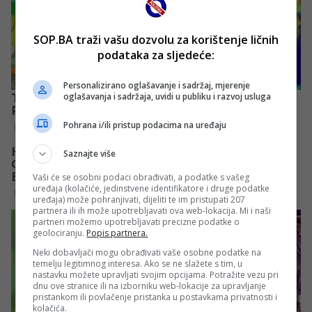
SOP.BA traži vašu dozvolu za korištenje ličnih
podataka za sljedeće:
Personalizirano oglašavanje i sadržaj, mjerenje
oglašavanja i sadržaja, uvidi u publiku i razvoj usluga
Pohrana i/ili pristup podacima na uređaju
Saznajte više
Vaši će se osobni podaci obrađivati, a podatke s vašeg
uređaja (kolačiće, jedinstvene identifikatore i druge podatke
uređaja) može pohranjivati, dijeliti te im pristupati 207
partnera ili ih može upotrebljavati ova web-lokacija. Mi i naši
partneri možemo upotrebljavati precizne podatke o
geolociranju.
Popis partnera.
Neki dobavljači mogu obrađivati vaše osobne podatke na
temelju legitimnog interesa. Ako se ne slažete s tim, u
nastavku možete upravljati svojim opcijama. Potražite vezu pri
dnu ove stranice ili na izborniku web-lokacije za upravljanje
pristankom ili povlačenje pristanka u postavkama privatnosti i
kolačića.