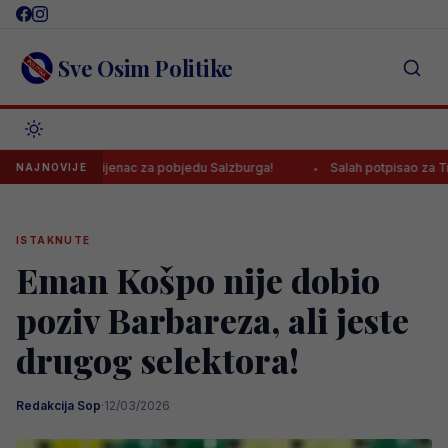
Skip
to
content
Sve Osim Politike
gao prvijenac za pobjedu Salzburga!
Salah potpisao za Trabzonspo
NAJNOVIJE
ISTAKNUTE
Eman Košpo nije dobio
poziv Barbareza, ali jeste
drugog selektora!
Redakcija Sop
·
12/03/2026