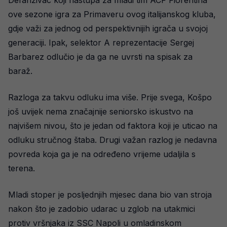
Defanzivac koji nastupa za mladi tim ACF Fiorentina
ove sezone igra za Primaveru ovog italijanskog kluba,
gdje važi za jednog od perspektivnijih igrača u svojoj
generaciji. Ipak, selektor A reprezentacije Sergej
Barbarez odlučio je da ga ne uvrsti na spisak za
baraž.
Razloga za takvu odluku ima više. Prije svega, Košpo
još uvijek nema značajnije seniorsko iskustvo na
najvišem nivou, što je jedan od faktora koji je uticao na
odluku stručnog štaba. Drugi važan razlog je nedavna
povreda koja ga je na određeno vrijeme udaljila s
terena.
Mladi stoper je posljednjih mjesec dana bio van stroja
nakon što je zadobio udarac u zglob na utakmici
protiv vršnjaka iz SSC Napoli u omladinskom