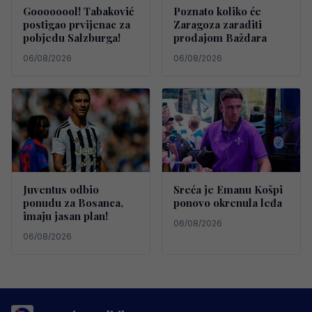
Goooooool! Tabaković
Poznato koliko će
postigao prvijenac za
Zaragoza zaraditi
pobjedu Salzburga!
prodajom Baždara
06/08/2026
06/08/2026
Juventus odbio
Sreća je Emanu Košpi
ponudu za Bosanca,
ponovo okrenula leđa
imaju jasan plan!
06/08/2026
06/08/2026