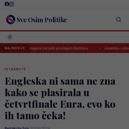
Skip
to
content
Sve Osim Politike
oliko će Zaragoza zaraditi prodajom Baždara
Juventus odbio ponud
NAJNOVIJE
ISTAKNUTE
Engleska ni sama ne zna
kako se plasirala u
četvrtfinale Eura, evo ko
ih tamo čeka!
Redakcija Sop
·
30/06/2024