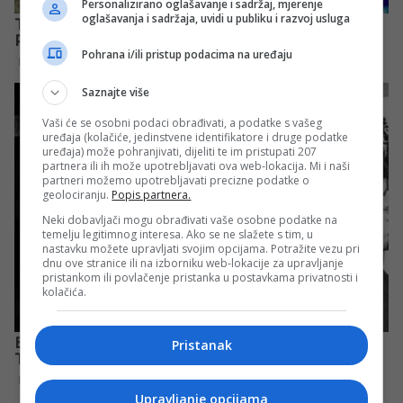
Personalizirano oglašavanje i sadržaj, mjerenje
oglašavanja i sadržaja, uvidi u publiku i razvoj usluga
Pohrana i/ili pristup podacima na uređaju
Saznajte više
Vaši će se osobni podaci obrađivati, a podatke s vašeg
uređaja (kolačiće, jedinstvene identifikatore i druge podatke
uređaja) može pohranjivati, dijeliti te im pristupati 207
partnera ili ih može upotrebljavati ova web-lokacija. Mi i naši
partneri možemo upotrebljavati precizne podatke o
geolociranju.
Popis partnera.
Neki dobavljači mogu obrađivati vaše osobne podatke na
temelju legitimnog interesa. Ako se ne slažete s tim, u
nastavku možete upravljati svojim opcijama. Potražite vezu pri
dnu ove stranice ili na izborniku web-lokacije za upravljanje
pristankom ili povlačenje pristanka u postavkama privatnosti i
kolačića.
Pristanak
Upravljanje opcijama