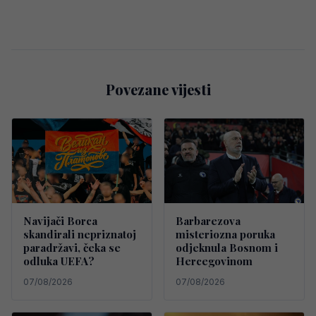
Povezane vijesti
Navijači Borca
Barbarezova
skandirali nepriznatoj
misteriozna poruka
paradržavi, čeka se
odjeknula Bosnom i
odluka UEFA?
Hercegovinom
07/08/2026
07/08/2026