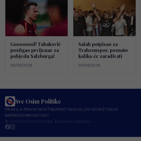
Goooooool! Tabaković
Salah potpisao za
postigao prvijenac za
Trabzonspor, poznato
pobjedu Salzburga!
koliko će zarađivati
06/08/2026
06/08/2026
Sve Osim Politike
PRAVILA PRIVATNOSTI
MARKETING
USLOVI KORIŠTENJA
IMPRESSUM
KONTAKT
© 2026 Sve Osim Politike. Sva prava zadržana.