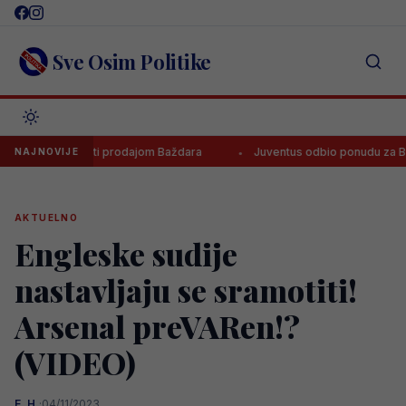
Skip
to
content
Sve Osim Politike
aditi prodajom Baždara
Juventus odbio ponudu za Bosanca, imaju j
NAJNOVIJE
AKTUELNO
Engleske sudije
nastavljaju se sramotiti!
Arsenal preVARen!?
(VIDEO)
E. H.
·
04/11/2023