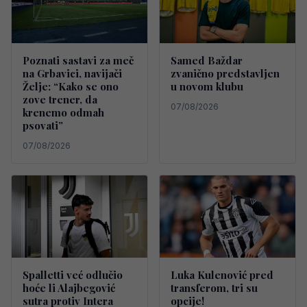
Poznati sastavi za meč
Samed Baždar
na Grbavici, navijači
zvanično predstavljen
Želje: “Kako se ono
u novom klubu
zove trener, da
07/08/2026
krenemo odmah
psovati”
07/08/2026
Spalletti već odlučio
Luka Kulenović pred
hoće li Alajbegović
transferom, tri su
sutra protiv Intera
opcije!