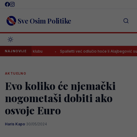
Skip
to
content
Sve Osim Politike
 u novom klubu
Spalletti već odlučio hoće li Alajbegović sutra protiv
NAJNOVIJE
AKTUELNO
Evo koliko će njemački
nogometaši dobiti ako
osvoje Euro
Haris Kapo
·
30/05/2024