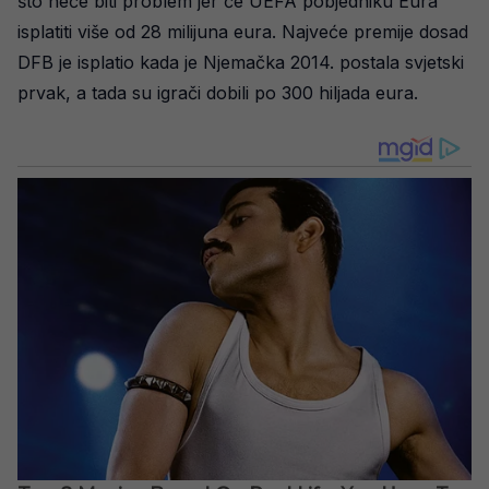
što neće biti problem jer će UEFA pobjedniku Eura
isplatiti više od 28 milijuna eura. Najveće premije dosad
DFB je isplatio kada je Njemačka 2014. postala svjetski
prvak, a tada su igrači dobili po 300 hiljada eura.