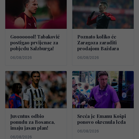
Goooooool! Tabaković
Poznato koliko će
postigao prvijenac za
Zaragoza zaraditi
pobjedu Salzburga!
prodajom Baždara
06/08/2026
06/08/2026
Juventus odbio
Sreća je Emanu Košpi
ponudu za Bosanca,
ponovo okrenula leđa
imaju jasan plan!
06/08/2026
06/08/2026