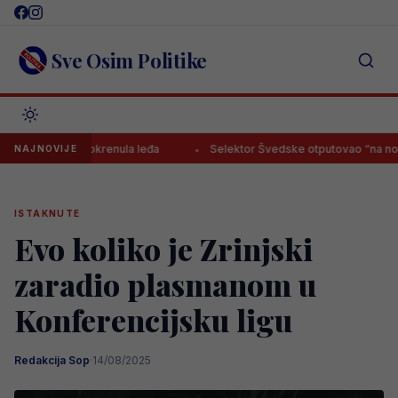
Skip
to
content
Sve Osim Politike
i ponovo okrenula leđa
Selektor Švedske otputovao “na noge” Sm
NAJNOVIJE
ISTAKNUTE
Evo koliko je Zrinjski
zaradio plasmanom u
Konferencijsku ligu
Redakcija Sop
·
14/08/2025