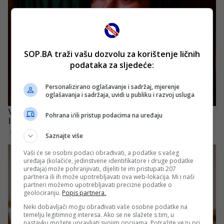
SOP.BA traži vašu dozvolu za korištenje ličnih
podataka za sljedeće:
Personalizirano oglašavanje i sadržaj, mjerenje
oglašavanja i sadržaja, uvidi u publiku i razvoj usluga
Pohrana i/ili pristup podacima na uređaju
Saznajte više
Vaši će se osobni podaci obrađivati, a podatke s vašeg
uređaja (kolačiće, jedinstvene identifikatore i druge podatke
uređaja) može pohranjivati, dijeliti te im pristupati 207
partnera ili ih može upotrebljavati ova web-lokacija. Mi i naši
partneri možemo upotrebljavati precizne podatke o
geolociranju.
Popis partnera.
Neki dobavljači mogu obrađivati vaše osobne podatke na
temelju legitimnog interesa. Ako se ne slažete s tim, u
nastavku možete upravljati svojim opcijama. Potražite vezu pri