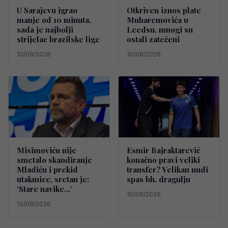
U Sarajevu igrao
Otkriven iznos plate
manje od 10 minuta,
Muharemovića u
sada je najbolji
Leedsu, mnogi su
strijelac brazilske lige
ostali zatečeni
10/08/2026
10/08/2026
Misimoviću nije
Esmir Bajraktarević
smetalo skandiranje
konačno pravi veliki
Mladiću i prekid
transfer? Velikan nudi
utakmice, sretan je:
spas bh. dragulju
‘Stare navike…’
10/08/2026
10/08/2026