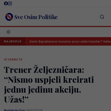
Skip
to
content
Sve Osim Politike
Esmir Bajraktarević konačno pravi veliki transfer? Velikan nudi spas 
NAJNOVIJE
ISTAKNUTE
Trener Željezničara:
“Nismo uspjeli kreirati
jednu jedinu akciju.
Užas!”
Redakcija Sop
·
08/02/2026