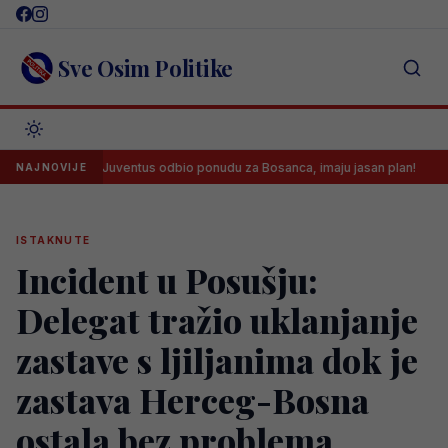
Skip
to
content
Sve Osim Politike
Juventus odbio ponudu za Bosanca, imaju jasan plan!
Sreća
NAJNOVIJE
ISTAKNUTE
Incident u Posušju:
Delegat tražio uklanjanje
zastave s ljiljanima dok je
zastava Herceg-Bosna
ostala bez problema