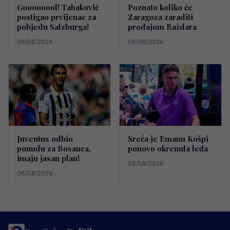
Goooooool! Tabaković
Poznato koliko će
postigao prvijenac za
Zaragoza zaraditi
pobjedu Salzburga!
prodajom Baždara
06/08/2026
06/08/2026
Juventus odbio
Sreća je Emanu Košpi
ponudu za Bosanca,
ponovo okrenula leđa
imaju jasan plan!
06/08/2026
06/08/2026