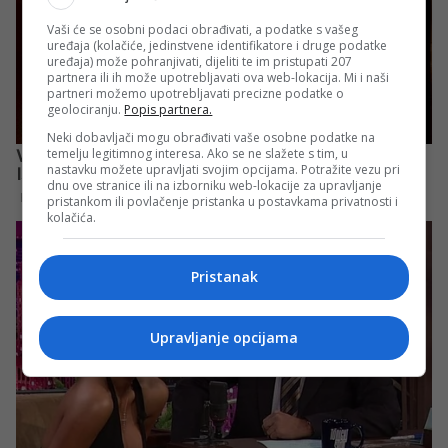
Vaši će se osobni podaci obrađivati, a podatke s vašeg
uređaja (kolačiće, jedinstvene identifikatore i druge podatke
uređaja) može pohranjivati, dijeliti te im pristupati 207
partnera ili ih može upotrebljavati ova web-lokacija. Mi i naši
partneri možemo upotrebljavati precizne podatke o
geolociranju.
Popis partnera.
Neki dobavljači mogu obrađivati vaše osobne podatke na
temelju legitimnog interesa. Ako se ne slažete s tim, u
nastavku možete upravljati svojim opcijama. Potražite vezu pri
dnu ove stranice ili na izborniku web-lokacije za upravljanje
pristankom ili povlačenje pristanka u postavkama privatnosti i
kolačića.
Pristanak
Upravljanje opcijama