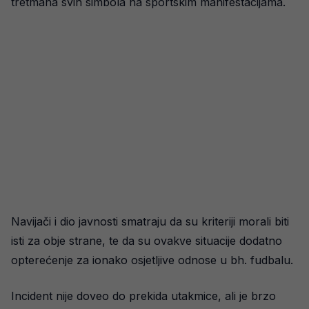
tretmana svih simbola na sportskim manifestacijama.
Navijači i dio javnosti smatraju da su kriteriji morali biti
isti za obje strane, te da su ovakve situacije dodatno
opterećenje za ionako osjetljive odnose u bh. fudbalu.
Incident nije doveo do prekida utakmice, ali je brzo