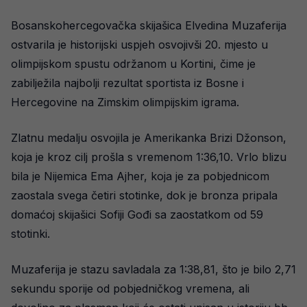
Bosanskohercegovačka skijašica Elvedina Muzaferija
ostvarila je historijski uspjeh osvojivši 20. mjesto u
olimpijskom spustu održanom u Kortini, čime je
zabilježila najbolji rezultat sportista iz Bosne i
Hercegovine na Zimskim olimpijskim igrama.
Zlatnu medalju osvojila je Amerikanka Brizi Džonson,
koja je kroz cilj prošla s vremenom 1:36,10. Vrlo blizu
bila je Nijemica Ema Ajher, koja je za pobjednicom
zaostala svega četiri stotinke, dok je bronza pripala
domaćoj skijašici Sofiji Gođi sa zaostatkom od 59
stotinki.
Muzaferija je stazu savladala za 1:38,81, što je bilo 2,71
sekundu sporije od pobjedničkog vremena, ali