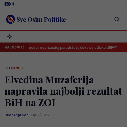
Skip
to
content
Sve Osim Politike
Borca skandirali nepriznatoj paradržavi, čeka se odluka UEFA?
Barb
NAJNOVIJE
ISTAKNUTE
Elvedina Muzaferija
napravila najbolji rezultat
BiH na ZOI
Redakcija Sop
·
08/02/2026