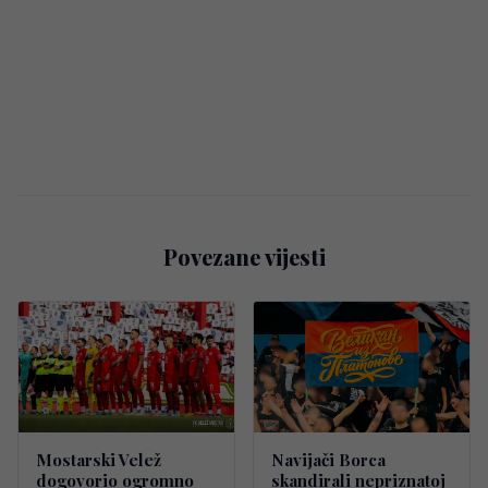
Povezane vijesti
Mostarski Velež
Navijači Borca
dogovorio ogromno
skandirali nepriznatoj