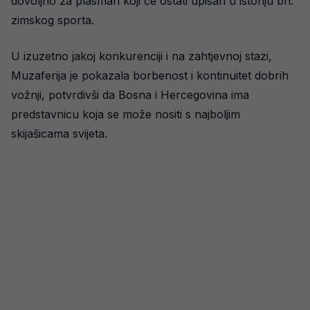
dovoljno za plasman koji će ostati upisan u istoriju bh.
zimskog sporta.
U izuzetno jakoj konkurenciji i na zahtjevnoj stazi,
Muzaferija je pokazala borbenost i kontinuitet dobrih
vožnji, potvrdivši da Bosna i Hercegovina ima
predstavnicu koja se može nositi s najboljim
skijašicama svijeta.