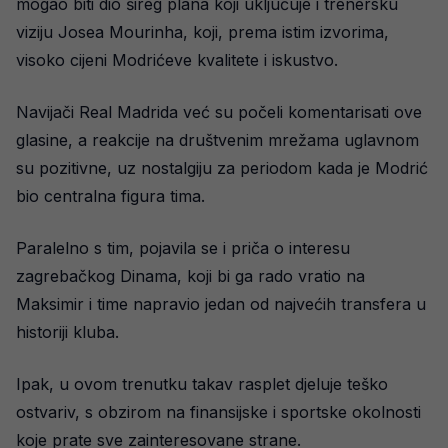
mogao biti dio šireg plana koji uključuje i trenersku
viziju Josea Mourinha, koji, prema istim izvorima,
visoko cijeni Modrićeve kvalitete i iskustvo.
Navijači Real Madrida već su počeli komentarisati ove
glasine, a reakcije na društvenim mrežama uglavnom
su pozitivne, uz nostalgiju za periodom kada je Modrić
bio centralna figura tima.
Paralelno s tim, pojavila se i priča o interesu
zagrebačkog Dinama, koji bi ga rado vratio na
Maksimir i time napravio jedan od najvećih transfera u
historiji kluba.
Ipak, u ovom trenutku takav rasplet djeluje teško
ostvariv, s obzirom na finansijske i sportske okolnosti
koje prate sve zainteresovane strane.