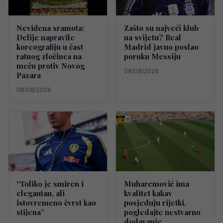
Neviđena sramota:
Zašto su najveći klub
Delije napravile
na svijetu? Real
koreografiju u čast
Madrid javno poslao
ratnog zločinca na
poruku Messiju
meču protiv Novog
08/08/2026
Pazara
08/08/2026
“Toliko je smiren i
Muharemović ima
elegantan, ali
kvalitet kakav
istovremeno čvrst kao
posjeduju rijetki,
stijena”
pogledajte nestvarno
dodavanje