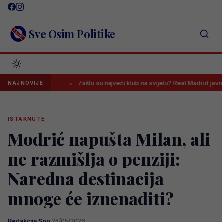
Skip
to
content
Sve Osim Politike
 Pazara
Zašto su najveći klub na svijetu? Real Madrid javno poslao
NAJNOVIJE
ISTAKNUTE
Modrić napušta Milan, ali
ne razmišlja o penziji:
Naredna destinacija
mnoge će iznenaditi?
Redakcija Sop
·
26/05/2026