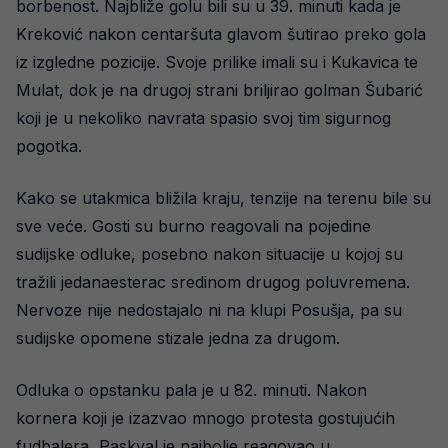
borbenost. Najbliže golu bili su u 39. minuti kada je
Kreković nakon centaršuta glavom šutirao preko gola
iz izgledne pozicije. Svoje prilike imali su i Kukavica te
Mulat, dok je na drugoj strani briljirao golman Šubarić
koji je u nekoliko navrata spasio svoj tim sigurnog
pogotka.
Kako se utakmica bližila kraju, tenzije na terenu bile su
sve veće. Gosti su burno reagovali na pojedine
sudijske odluke, posebno nakon situacije u kojoj su
tražili jedanaesterac sredinom drugog poluvremena.
Nervoze nije nedostajalo ni na klupi Posušja, pa su
sudijske opomene stizale jedna za drugom.
Odluka o opstanku pala je u 82. minuti. Nakon
kornera koji je izazvao mnogo protesta gostujućih
fudbalera, Paskval je najbolje reagovao u