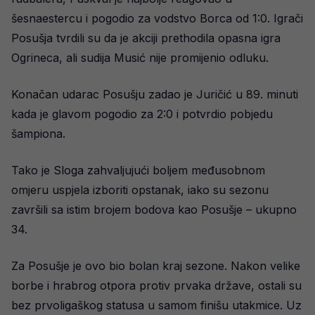
šesnaestercu i pogodio za vodstvo Borca od 1:0. Igrači
Posušja tvrdili su da je akciji prethodila opasna igra
Ogrineca, ali sudija Musić nije promijenio odluku.
Konačan udarac Posušju zadao je Juričić u 89. minuti
kada je glavom pogodio za 2:0 i potvrdio pobjedu
šampiona.
Tako je Sloga zahvaljujući boljem međusobnom
omjeru uspjela izboriti opstanak, iako su sezonu
završili sa istim brojem bodova kao Posušje – ukupno
34.
Za Posušje je ovo bio bolan kraj sezone. Nakon velike
borbe i hrabrog otpora protiv prvaka države, ostali su
bez prvoligaškog statusa u samom finišu utakmice. Uz