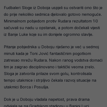
Fudbaleri Sloge iz Doboja uspjeli su ostvariti ono što je
do prije nekoliko sedmica djelovalo gotovo nemoguće.
Minimalnom pobjedom protiv Rudara rezultatom 1:0
sačuvali su nadu u opstanak, a potom dočekali vijesti
iz Banje Luke koje su im donijele ogromno slavlje.
Pitanje pobjednika u Doboju riješeno je već u sedmoj
minuti kada je Toni Jović fantastičnim pogotkom
zatresao mrežu Rudara. Nakon ranog vodstva domaći
tim je zaigrao disciplinovano i taktički veoma zrelo.
Sloga je zatvorila prilaze svom golu, kontrolisala
tempo utakmice i strpljivo čekala razvoj situacije na
utakmici Borca i Posušja.
Dok je u Doboju vladala napetost, prava drama
odvijala se na Gradskom stadionu u Banjoj Luci.