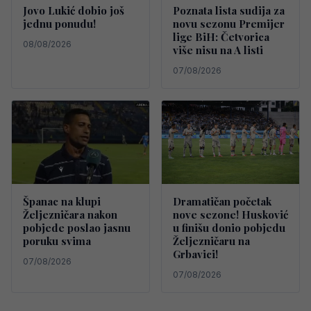
Jovo Lukić dobio još
Poznata lista sudija za
jednu ponudu!
novu sezonu Premijer
lige BiH: Četvorica
08/08/2026
više nisu na A listi
07/08/2026
Španac na klupi
Dramatičan početak
Željezničara nakon
nove sezone! Husković
pobjede poslao jasnu
u finišu donio pobjedu
poruku svima
Željezničaru na
Grbavici!
07/08/2026
07/08/2026