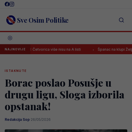
Skip
to
content
Sve Osim Politike
ge BiH: Četvorica više nisu na A listi
Španac na klupi Željezničara
NAJNOVIJE
ISTAKNUTE
Borac poslao Posušje u
drugu ligu, Sloga izborila
opstanak!
Redakcija Sop
·
26/05/2026