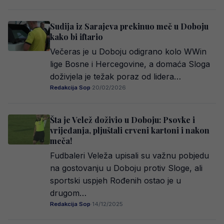
Sudija iz Sarajeva prekinuo meč u Doboju
kako bi iftario
Večeras je u Doboju odigrano kolo WWin
lige Bosne i Hercegovine, a domaća Sloga
doživjela je težak poraz od lidera…
Redakcija Sop
·
20/02/2026
Šta je Velež doživio u Doboju: Psovke i
vrijeđanja, pljuštali crveni kartoni i nakon
meča!
Fudbaleri Veleža upisali su važnu pobjedu
na gostovanju u Doboju protiv Sloge, ali
sportski uspjeh Rođenih ostao je u
drugom…
Redakcija Sop
·
14/12/2025