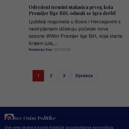
Određeni termini utakmica prvog kola
Premijer lige BiH, odmah se igra derbi!
Ljubitelji nogometa u Bosni i Hercegovini s
nestrpljenjem iščekuju početak nove
sezone WWin Premijer lige BiH, koja starta
krajem jula,…
Redakcija Sop
·
11/07/2025
Posts
1
2
3
Sljedeće
pagination
Sve Osim Politike
PRAVILA PRIVATNOSTI
MARKETING
USLOVI KORIŠTENJA
Ova web stranica koristi kolačiće za poboljšanje korisničkog