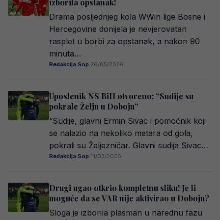
izborila opstanak!
Drama posljednjeg kola WWin lige Bosne i
Hercegovine donijela je nevjerovatan
rasplet u borbi za opstanak, a nakon 90
minuta…
Redakcija Sop
·
26/05/2026
Uposlenik NS BiH otvoreno: “Sudije su
pokrale Želju u Doboju”
“Sudije, glavni Ermin Sivac i pomoćnik koji
se nalazio na nekoliko metara od gola,
pokrali su Željezničar. Glavni sudija Sivac…
Redakcija Sop
·
11/03/2026
Drugi ugao otkrio kompletnu sliku! Je li
moguće da se VAR nije aktivirao u Doboju?
Sloga je izborila plasman u narednu fazu