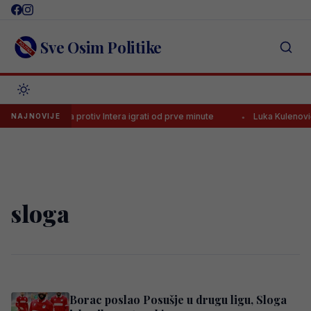
Skip
to
content
Sve Osim Politike
lajbegović sutra protiv Intera igrati od prve minute
Luka Kulenović p
NAJNOVIJE
sloga
Borac poslao Posušje u drugu ligu, Sloga