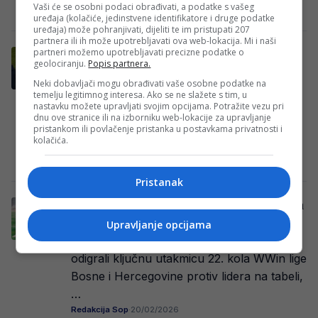
Vaši će se osobni podaci obrađivati, a podatke s vašeg
Redakcija Sop
·
10/03/2026
uređaja (kolačiće, jedinstvene identifikatore i druge podatke
uređaja) može pohranjivati, dijeliti te im pristupati 207
partnera ili ih može upotrebljavati ova web-lokacija. Mi i naši
partneri možemo upotrebljavati precizne podatke o
Josip Martinović prekinuo meč na Grbavici
geolociranju.
Popis partnera.
kako bi igrači mogli iftariti
Neki dobavljači mogu obrađivati vaše osobne podatke na
U prvoj četvrtfinalnoj utakmici Kupa Bosne
temelju legitimnog interesa. Ako se ne slažete s tim, u
nastavku možete upravljati svojim opcijama. Potražite vezu pri
i Hercegovine između FK Željezničar i FK
dnu ove stranice ili na izborniku web-lokacije za upravljanje
Sloga Doboj zabilježen je neobičan prekid
pristankom ili povlačenje pristanka u postavkama privatnosti i
kolačića.
susreta…
Redakcija Sop
·
25/02/2026
Pristanak
Sloga u važnoj utakmici protiv Borca izvela
rezervni tim, promijenili čak i golmana
Upravljanje opcijama
Nogometaši Sloge danas su u Doboju
odigrali ključnu utakmicu 22. kola WWin lige
Bosne i Hercegovine protiv lidera na tabeli,
…
Redakcija Sop
·
20/02/2026