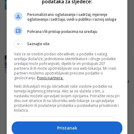
Hrvatskoj, evo kome je posvetio pobjede
podataka za sljedeće:
Mladi bh. paraplivač Ismail Barlov
Personalizirano oglašavanje i sadržaj, mjerenje
dominirao je na Otvorenom pojedinačnom
oglašavanja i sadržaja, uvidi u publiku i razvoj usluga
prvenstvu Hrvatske u paraplivanju, koje je
Pohrana i/ili pristup podacima na uređaju
proteklog vikenda održano u…
Redakcija Sop
·
16/02/2026
Saznajte više
Vaši će se osobni podaci obrađivati, a podatke s vašeg
Elvedina Muzaferija ostvarila najbolji bh.
uređaja (kolačiće, jedinstvene identifikatore i druge podatke
uređaja) može pohranjivati, dijeliti te im pristupati 207
rezultat ikad na ZOI!
partnera ili ih može upotrebljavati ova web-lokacija. Mi i naši
partneri možemo upotrebljavati precizne podatke o
Bosanskohercegovačke alpske skijašice
geolociranju.
Popis partnera.
Elvedina Muzaferija i Esma Alić nastupile su
Neki dobavljači mogu obrađivati vaše osobne podatke na
danas u veleslalomu održanom u
temelju legitimnog interesa. Ako se ne slažete s tim, u
italijanskoj Cortina d'Ampezzo, gdje su…
nastavku možete upravljati svojim opcijama. Potražite vezu pri
dnu ove stranice ili na izborniku web-lokacije za upravljanje
Redakcija Sop
·
15/02/2026
pristankom ili povlačenje pristanka u postavkama privatnosti i
kolačića.
Elvedina Muzaferija napravila najbolji
rezultat BiH na ZOI
Pristanak