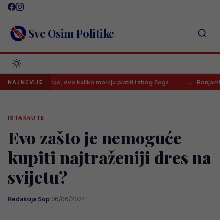
Skip
to
content
Sve Osim Politike
nila Borac, evo koliko moraju platiti i zbog čega
Benjamin Šehić po
NAJNOVIJE
ISTAKNUTE
Evo zašto je nemoguće
kupiti najtraženiji dres na
svijetu?
Redakcija Sop
·
06/06/2024