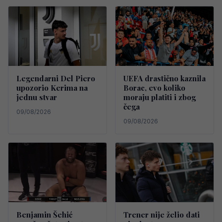
Legendarni Del Piero
UEFA drastično kaznila
upozorio Kerima na
Borac, evo koliko
jednu stvar
moraju platiti i zbog
čega
09/08/2026
09/08/2026
Benjamin Šehić
Trener nije želio dati