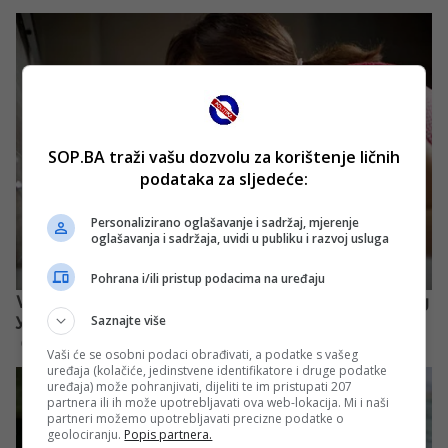
SOP.BA traži vašu dozvolu za korištenje ličnih
podataka za sljedeće:
Personalizirano oglašavanje i sadržaj, mjerenje
oglašavanja i sadržaja, uvidi u publiku i razvoj usluga
Pohrana i/ili pristup podacima na uređaju
Saznajte više
Vaši će se osobni podaci obrađivati, a podatke s vašeg
uređaja (kolačiće, jedinstvene identifikatore i druge podatke
uređaja) može pohranjivati, dijeliti te im pristupati 207
partnera ili ih može upotrebljavati ova web-lokacija. Mi i naši
partneri možemo upotrebljavati precizne podatke o
geolociranju.
Popis partnera.