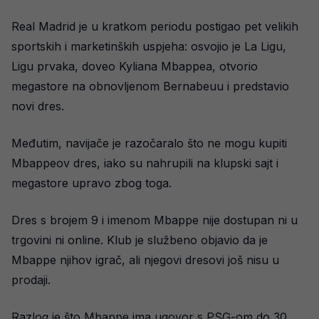
Real Madrid je u kratkom periodu postigao pet velikih
sportskih i marketinških uspjeha: osvojio je La Ligu,
Ligu prvaka, doveo Kyliana Mbappea, otvorio
megastore na obnovljenom Bernabeuu i predstavio
novi dres.
Međutim, navijače je razočaralo što ne mogu kupiti
Mbappeov dres, iako su nahrupili na klupski sajt i
megastore upravo zbog toga.
Dres s brojem 9 i imenom Mbappe nije dostupan ni u
trgovini ni online. Klub je službeno objavio da je
Mbappe njihov igrač, ali njegovi dresovi još nisu u
prodaji.
Razlog je što Mbappe ima ugovor s PSG-om do 30.