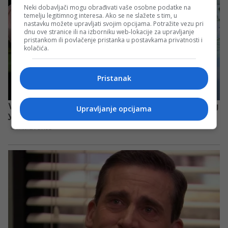
Neki dobavljači mogu obrađivati vaše osobne podatke na
temelju legitimnog interesa. Ako se ne slažete s tim, u
nastavku možete upravljati svojim opcijama. Potražite vezu pri
dnu ove stranice ili na izborniku web-lokacije za upravljanje
pristankom ili povlačenje pristanka u postavkama privatnosti i
kolačića.
Pristanak
Upravljanje opcijama