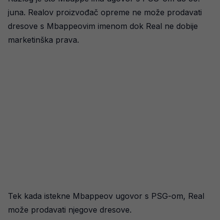
juna. Realov proizvođač opreme ne može prodavati
dresove s Mbappeovim imenom dok Real ne dobije
marketinška prava.
Tek kada istekne Mbappeov ugovor s PSG-om, Real
može prodavati njegove dresove.