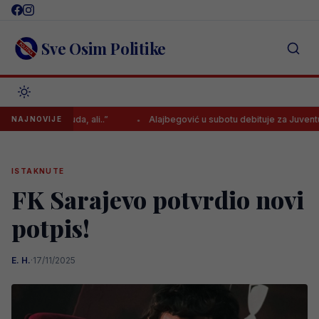
Skip
to
content
Sve Osim Politike
ijih ponuda, ali..”
Alajbegović u subotu debituje za Juventus, osigu
NAJNOVIJE
ISTAKNUTE
FK Sarajevo potvrdio novi
potpis!
E. H.
·
17/11/2025