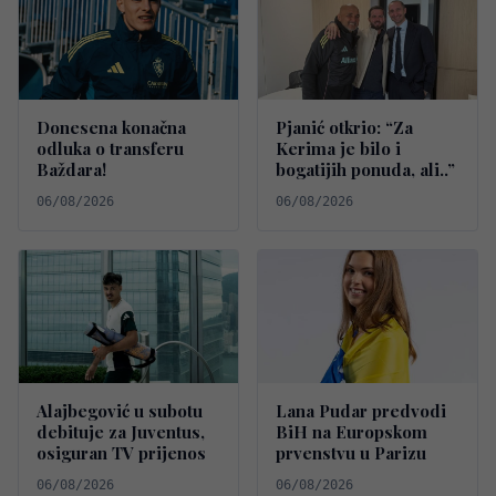
Donesena konačna
Pjanić otkrio: “Za
odluka o transferu
Kerima je bilo i
Baždara!
bogatijih ponuda, ali..”
06/08/2026
06/08/2026
Alajbegović u subotu
Lana Pudar predvodi
debituje za Juventus,
BiH na Europskom
osiguran TV prijenos
prvenstvu u Parizu
06/08/2026
06/08/2026