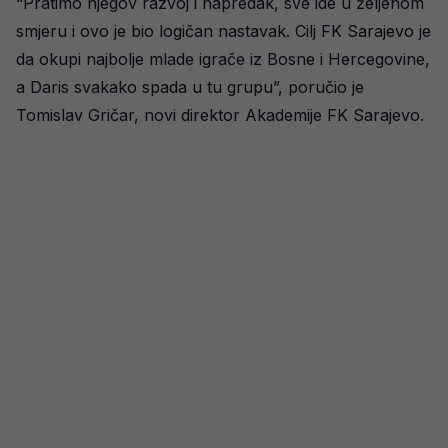
“Pratimo njegov razvoj i napredak, sve ide u željenom
smjeru i ovo je bio logičan nastavak. Cilj FK Sarajevo je
da okupi najbolje mlade igrače iz Bosne i Hercegovine,
a Daris svakako spada u tu grupu”, poručio je
Tomislav Gričar, novi direktor Akademije FK Sarajevo.