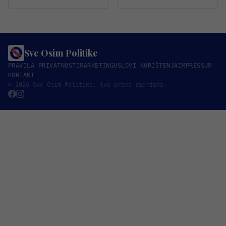
Sve Osim Politike
PRAVILA PRIVATNOSTI
MARKETING
USLOVI KORIŠTENJA
IMPRESSUM
KONTAKT
© 2026 Sve Osim Politike. Sva prava zadržana.