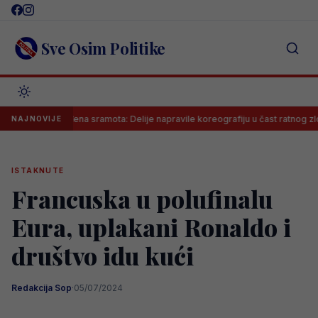
Skip
to
content
Sve Osim Politike
Neviđena sramota: Delije napravile koreografiju u čast ratnog zločinca 
NAJNOVIJE
ISTAKNUTE
Francuska u polufinalu
Eura, uplakani Ronaldo i
društvo idu kući
Redakcija Sop
·
05/07/2024