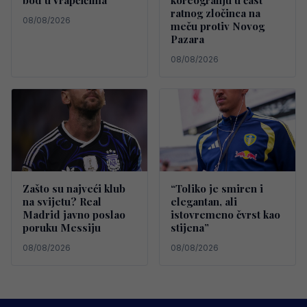
bod u Vrapčićima
koreografiju u čast
ratnog zločinca na
08/08/2026
meču protiv Novog
Pazara
08/08/2026
Zašto su najveći klub
“Toliko je smiren i
na svijetu? Real
elegantan, ali
Madrid javno poslao
istovremeno čvrst kao
poruku Messiju
stijena”
08/08/2026
08/08/2026