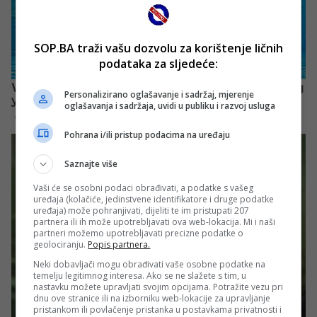
SOP.BA traži vašu dozvolu za korištenje ličnih
podataka za sljedeće:
Personalizirano oglašavanje i sadržaj, mjerenje
oglašavanja i sadržaja, uvidi u publiku i razvoj usluga
Pohrana i/ili pristup podacima na uređaju
Saznajte više
Vaši će se osobni podaci obrađivati, a podatke s vašeg
uređaja (kolačiće, jedinstvene identifikatore i druge podatke
uređaja) može pohranjivati, dijeliti te im pristupati 207
partnera ili ih može upotrebljavati ova web-lokacija. Mi i naši
partneri možemo upotrebljavati precizne podatke o
geolociranju.
Popis partnera.
Neki dobavljači mogu obrađivati vaše osobne podatke na
temelju legitimnog interesa. Ako se ne slažete s tim, u
nastavku možete upravljati svojim opcijama. Potražite vezu pri
dnu ove stranice ili na izborniku web-lokacije za upravljanje
pristankom ili povlačenje pristanka u postavkama privatnosti i