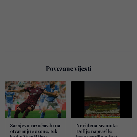
Povezane vijesti
Sarajevo razočaralo na
Neviđena sramota:
otvaranju sezone, tek
Delije napravile