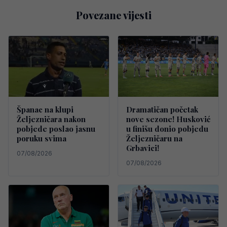
Povezane vijesti
Španac na klupi
Dramatičan početak
Željezničara nakon
nove sezone! Husković
pobjede poslao jasnu
u finišu donio pobjedu
poruku svima
Željezničaru na
Grbavici!
07/08/2026
07/08/2026