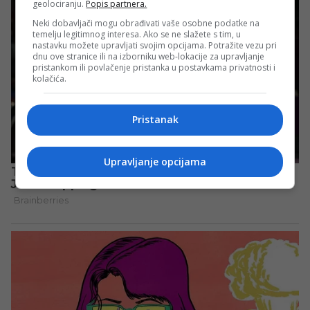
geolociranju.
Popis partnera.
Neki dobavljači mogu obrađivati vaše osobne podatke na
temelju legitimnog interesa. Ako se ne slažete s tim, u
nastavku možete upravljati svojim opcijama. Potražite vezu pri
dnu ove stranice ili na izborniku web-lokacije za upravljanje
pristankom ili povlačenje pristanka u postavkama privatnosti i
kolačića.
Pristanak
Upravljanje opcijama