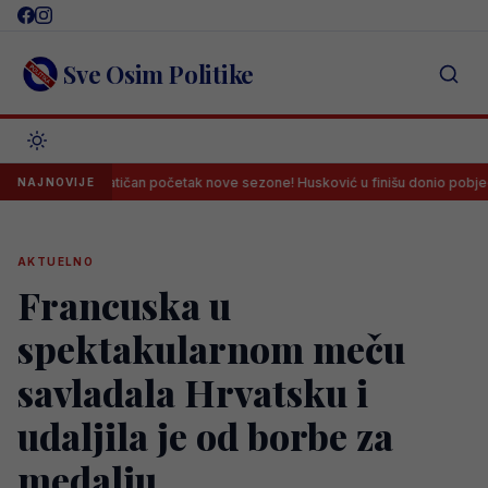
Skip
to
content
Sve Osim Politike
Dramatičan početak nove sezone! Husković u finišu donio pobjedu Željez
NAJNOVIJE
AKTUELNO
Francuska u
spektakularnom meču
savladala Hrvatsku i
udaljila je od borbe za
medalju