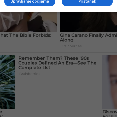
Upravljanje opcijama
Pristanak