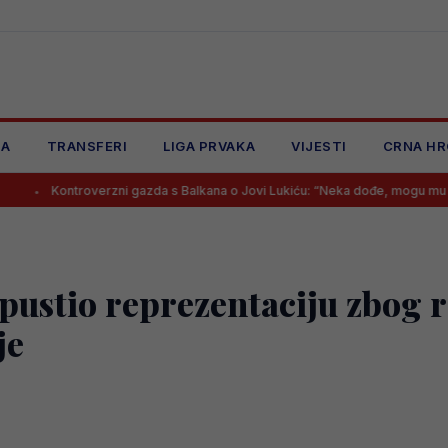
JA
TRANSFERI
LIGA PRVAKA
VIJESTI
CRNA HR
roverzni gazda s Balkana o Jovi Lukiću: “Neka dođe, mogu mu dati 30.000 
pustio reprezentaciju zbog 
je