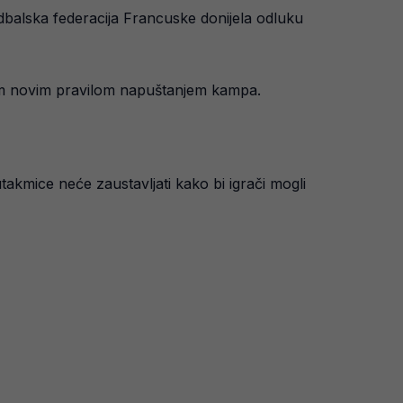
balska federacija Francuske donijela odluku
ovim novim pravilom napuštanjem kampa.
utakmice neće zaustavljati kako bi igrači mogli