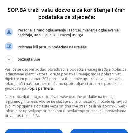
SOP.BA traži vašu dozvolu za korištenje ličnih
podataka za sljedeće:
Personalizirano oglašavanje i sadržaj, mjerenje oglašavanja i
sadržaja, uvidi u publiku i razvoj usluga
Pohrana i/ili pristup podacima na uređaju
Saznajte više
Vaši će se osobni podaci obrađivati, a podatke s vašeg uređaja (kolačiće,
jedinstvene identifikatore i druge podatke uređaja) može pohranjivati,
dijeliti te im pristupati 207 partnera ili ih može upotrebljavati ova web-
lokacija. Mi i naši partneri možemo upotrebljavati precizne podatke o
geolociranju.
Popis partnera.
Neki dobavljači mogu obrađivati vaše osobne podatke na temelju
legitimnog interesa. Ako se ne slažete s tim, u nastavku možete upravljati
svojim opcijama. Potražite vezu pri dnu ove stranice ili na izborniku web-
lokacije za upravljanje pristankom ili povlačenje pristanka u postavkama
privatnosti i kolačića.