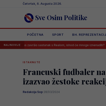
Skip
Četvrtak, 6. Augusta 2026.
to
content
Sve Osim Politike
POČETNA
SPORT
BH. REPREZENTACI
inicius završio sastanak s Realom, ishod će mnoge iznenaditi?
Kont
NAJNOVIJE
ISTAKNUTE
Francuski fudbaler na
izazvao žestoke reakci
Redakcija Sop
·
28/03/2024