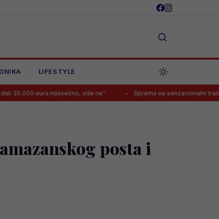
ONIKA
LIFESTYLE
eura mjesečno, više ne”
Sprema se senzacionalni transfer Perišića
ramazanskog posta i