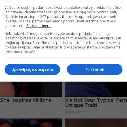
Vaši će se osobni podaci obrađivati, a podatke s vašeg uređaja (kolačiće,
jedinstvene identifikatore i druge podatke uređaja) može pohranjivati,
dijeliti te im pristupati 207 partnera ili ih može upotrebljavati ova web-
lokacija. Mi i naši partneri možemo upotrebljavati precizne podatke o
geolociranju.
Popis partnera.
Neki dobavljači mogu obrađivati vaše osobne podatke na temelju
legitimnog interesa. Ako se ne slažete s tim, u nastavku možete upravljati
svojim opcijama. Potražite vezu pri dnu ove stranice ili na izborniku web-
lokacije za upravljanje pristankom ili povlačenje pristanka u postavkama
privatnosti i kolačića.
Upravljanje opcijama
Pristanak