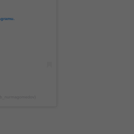
agramu.
bib_nurmagomedov)