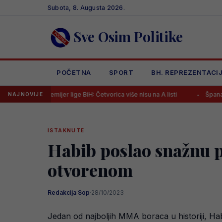
Skip
Subota, 8. Augusta 2026.
to
content
Sve Osim Politike
POČETNA
SPORT
BH. REPREZENTACI
ijer lige BiH: Četvorica više nisu na A listi
Španac na klupi Željez
NAJNOVIJE
ISTAKNUTE
Habib poslao snažnu p
otvorenom
Redakcija Sop
·
28/10/2023
Jedan od najboljih MMA boraca u historiji, H