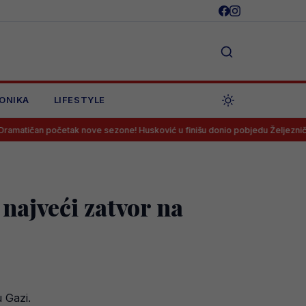
ONIKA
LIFESTYLE
 nove sezone! Husković u finišu donio pobjedu Željezničaru na Grbavici!
najveći zatvor na
 Gazi.