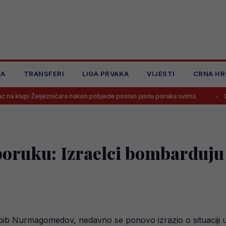
JA
TRANSFERI
LIGA PRVAKA
VIJESTI
CRNA HR
ničara nakon pobjede poslao jasnu poruku svima
Dramatičan početak
oruku: Izraelci bombarduju 
abib Nurmagomedov, nedavno se ponovo izrazio o situaciji u