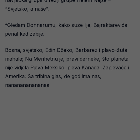
navijačka grupa u režiji grupe Helem Nejse –
“Svjetsko, a naše”.
“Gledam Donnarumu, kako suze lije, Bajraktarevića
penal kad zabije.
Bosna, svjetsko, Edin Džeko, Barbarez i plavo-žuta
mahala; Na Menhetnu je, pravi derneke, što planeta
nije vidjela Pjeva Meksiko, pjeva Kanada, Zapjevaće i
Amerika; Sa tribina glas, đe god ima nas,
nananananananaa.