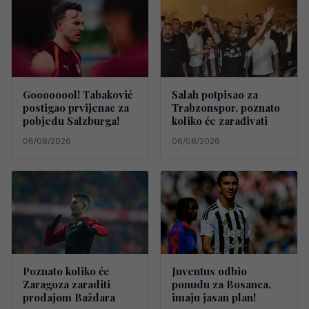
Goooooool! Tabaković
Salah potpisao za
postigao prvijenac za
Trabzonspor, poznato
pobjedu Salzburga!
koliko će zarađivati
06/08/2026
06/08/2026
Poznato koliko će
Juventus odbio
Zaragoza zaraditi
ponudu za Bosanca,
prodajom Baždara
imaju jasan plan!