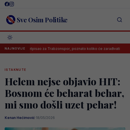
Skip
to
content
Sve Osim Politike
Salah potpisao za Trabzonspor, poznato koliko će zarađivati
Poz
NAJNOVIJE
ISTAKNUTE
Helem nejse objavio HIT:
Bosnom će beharat behar,
mi smo došli uzet pehar!
Kenan Hećimović
·
18/05/2026