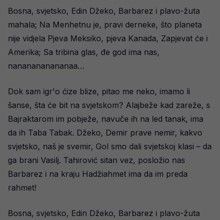
Bosna, svjetsko, Edin Džeko, Barbarez i plavo-žuta
mahala; Na Menhetnu je, pravi derneke, što planeta
nije vidjela Pjeva Meksiko, pjeva Kanada, Zapjevat će i
Amerika; Sa tribina glas, đe god ima nas,
nananananananaa…
Dok sam igr'o ćize blize, pitao me neko, imamo li
šanse, šta će bit na svjetskom? Alajbeže kad zareže, s
Bajraktarom im pobježe, navuče ih na led tanak, ima
da ih Taba Tabak. Džeko, Demir prave nemir, kakvo
svjetsko, naš je svemir, Gol smo dali svjetskoj klasi – da
ga brani Vasilj. Tahirović sitan vez, posložio nas
Barbarez i na kraju Hadžiahmet ima da im preda
rahmet!
Bosna, svjetsko, Edin Džeko, Barbarez i plavo-žuta