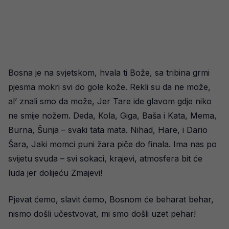
Bosna je na svjetskom, hvala ti Bože, sa tribina grmi
pjesma mokri svi do gole kože. Rekli su da ne može,
al’ znali smo da može, Jer Tare ide glavom gdje niko
ne smije nožem. Deda, Kola, Giga, Baša i Kata, Mema,
Burna, Šunja – svaki tata mata. Nihad, Hare, i Dario
Šara, Jaki momci puni žara piče do finala. Ima nas po
svijetu svuda – svi sokaci, krajevi, atmosfera bit će
luda jer dolijeću Zmajevi!
Pjevat ćemo, slavit ćemo, Bosnom će beharat behar,
nismo došli učestvovat, mi smo došli uzet pehar!