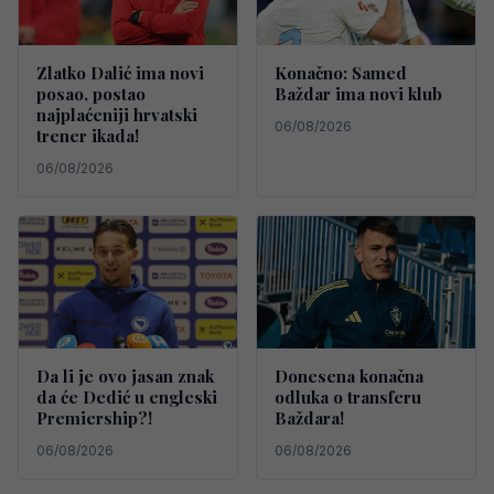
Zlatko Dalić ima novi
Konačno: Samed
posao, postao
Baždar ima novi klub
najplaćeniji hrvatski
06/08/2026
trener ikada!
06/08/2026
Da li je ovo jasan znak
Donesena konačna
da će Dedić u engleski
odluka o transferu
Premiership?!
Baždara!
06/08/2026
06/08/2026