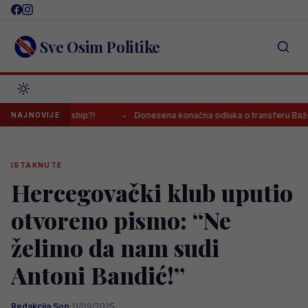
Skip
to
content
Sve Osim Politike
ki Premiership?!
Donesena konačna odluka o transferu Baždara!
NAJNOVIJE
ISTAKNUTE
Hercegovački klub uputio
otvoreno pismo: “Ne
želimo da nam sudi
Antoni Bandić!”
Redakcija Sop
·
11/09/2025