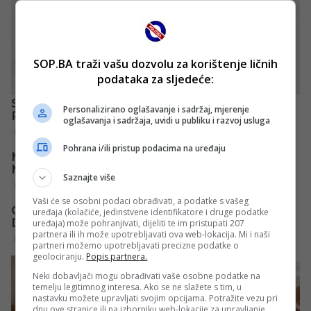
SOP.BA traži vašu dozvolu za korištenje ličnih
podataka za sljedeće:
Personalizirano oglašavanje i sadržaj, mjerenje
oglašavanja i sadržaja, uvidi u publiku i razvoj usluga
Pohrana i/ili pristup podacima na uređaju
Saznajte više
Vaši će se osobni podaci obrađivati, a podatke s vašeg
uređaja (kolačiće, jedinstvene identifikatore i druge podatke
uređaja) može pohranjivati, dijeliti te im pristupati 207
partnera ili ih može upotrebljavati ova web-lokacija. Mi i naši
partneri možemo upotrebljavati precizne podatke o
geolociranju.
Popis partnera.
Neki dobavljači mogu obrađivati vaše osobne podatke na
temelju legitimnog interesa. Ako se ne slažete s tim, u
nastavku možete upravljati svojim opcijama. Potražite vezu pri
dnu ove stranice ili na izborniku web-lokacije za upravljanje