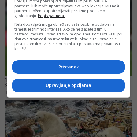
uređaja) može pohranjivati, dijeliti te im pristupati 207
partnera ili ih može upotrebljavati ova web-lokacija. Mi i naši
partneri možemo upotrebljavati precizne podatke o
geolociranju.
Popis partnera.
Neki dobavljači mogu obrađivati vaše osobne podatke na
temelju legitimnog interesa. Ako se ne slažete s tim, u
nastavku možete upravljati svojim opcijama. Potražite vezu pri
dnu ove stranice ili na izborniku web-lokacije za upravljanje
pristankom ili povlačenje pristanka u postavkama privatnosti i
kolačića.
Pristanak
Upravljanje opcijama