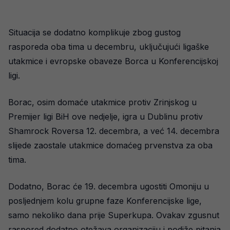
Situacija se dodatno komplikuje zbog gustog
rasporeda oba tima u decembru, uključujući ligaške
utakmice i evropske obaveze Borca u Konferencijskoj
ligi.
Borac, osim domaće utakmice protiv Zrinjskog u
Premijer ligi BiH ove nedjelje, igra u Dublinu protiv
Shamrock Roversa 12. decembra, a već 14. decembra
slijede zaostale utakmice domaćeg prvenstva za oba
tima.
Dodatno, Borac će 19. decembra ugostiti Omoniju u
posljednjem kolu grupne faze Konferencijske lige,
samo nekoliko dana prije Superkupa. Ovakav zgusnut
raspored dodatno otežava organizaciju i podiže pitanja