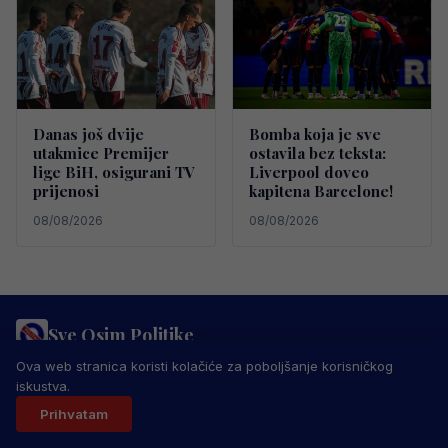
Danas još dvije
Bomba koja je sve
utakmice Premijer
ostavila bez teksta:
lige BiH, osigurani TV
Liverpool doveo
prijenosi
kapitena Barcelone!
08/08/2026
08/08/2026
Sve Osim Politike
PRAVILA PRIVATNOSTI
MARKETING
USLOVI KORIŠTENJA
Ova web stranica koristi kolačiće za poboljšanje korisničkog
IMPRESSUM
KONTAKT
iskustva.
© 2026 Sve Osim Politike. Sva prava zadržana.
Prihvatam