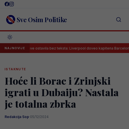
Skip
to
content
Sve Osim Politike
oja je sve ostavila bez teksta: Liverpool doveo kapitena Barcelone!
NAJNOVIJE
ISTAKNUTE
Hoće li Borac i Zrinjski
igrati u Dubaiju? Nastala
je totalna zbrka
Redakcija Sop
·
05/12/2024