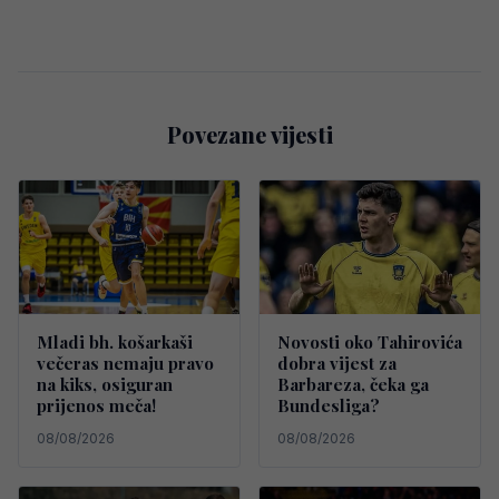
Povezane vijesti
Mladi bh. košarkaši
Novosti oko Tahirovića
večeras nemaju pravo
dobra vijest za
na kiks, osiguran
Barbareza, čeka ga
prijenos meča!
Bundesliga?
08/08/2026
08/08/2026