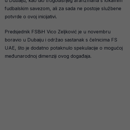
u Dubaiju, kao dio trogodišnjeg aranžmana s lokalnim
fudbalskim savezom, ali za sada ne postoje službene
potvrde o ovoj inicijativi.
Predsjednik FSBiH Vico Zeljković je u novembru
boravio u Dubaiju i održao sastanak s čelnicima FS
UAE, što je dodatno potaknulo spekulacije o mogućoj
međunarodnoj dimenziji ovog događaja.