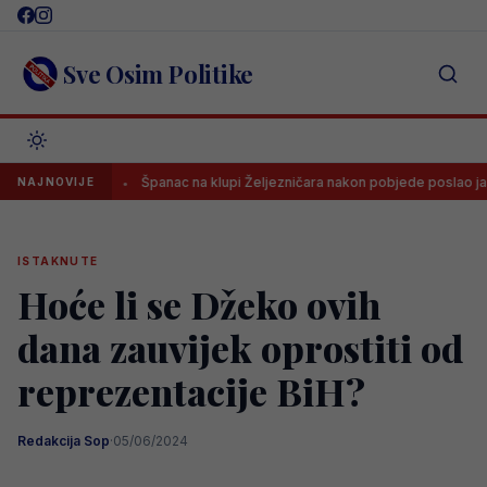
Skip
to
content
Sve Osim Politike
ti
Španac na klupi Željezničara nakon pobjede poslao jasnu poruk
NAJNOVIJE
ISTAKNUTE
Hoće li se Džeko ovih
dana zauvijek oprostiti od
reprezentacije BiH?
Redakcija Sop
·
05/06/2024