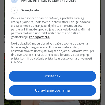
Pohrana i/ili pristup podacima na uređaju
Saznajte više
Vaši će se osobni podaci obrađivati, a podatke s vašeg
uređaja (kolačiće, jedinstvene identifikatore i druge podatke
uređaja) može pohranjivati, dijeliti te im pristupati 207
partnera ili ih može upotrebljavati ova web-lokacija. Mi i naši
partneri možemo upotrebljavati precizne podatke o
geolociranju.
Popis partnera.
Neki dobavljači mogu obrađivati vaše osobne podatke na
temelju legitimnog interesa. Ako se ne slažete s tim, u
nastavku možete upravljati svojim opcijama. Potražite vezu pri
dnu ove stranice ili na izborniku web-lokacije za upravljanje
pristankom ili povlačenje pristanka u postavkama privatnosti i
kolačića.
Pristanak
Upravljanje opcijama