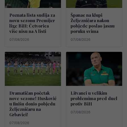
Poznata lista sudija za
Španac na klupi
novu sezonu Premijer
Željezničara nakon
lige BiH: Četvorica
pobjede poslao jasnu
više nisu na A listi
poruku svima
07/08/2026
07/08/2026
Dramatičan početak
Litvanci u velikim
nove sezone! Husković
problemima pred duel
u finišu donio pobjedu
protiv BiH
Željezničaru na
07/08/2026
Grbavici!
07/08/2026