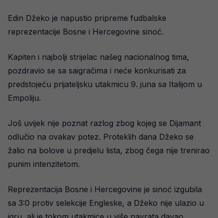
Edin Džeko je napustio pripreme fudbalske
reprezentacije Bosne i Hercegovine sinoć.
Kapiten i najbolji strijelac našeg nacionalnog tima,
pozdravio se sa saigračima i neće konkurisati za
predstojeću prijateljsku utakmicu 9. juna sa Italijom u
Empoliju.
Još uvijek nije poznat razlog zbog kojeg se Dijamant
odlučio na ovakav potez. Proteklih dana Džeko se
žalio na bolove u predjelu lista, zbog čega nije trenirao
punim intenzitetom.
Reprezentacija Bosne i Hercegovine je sinoć izgubila
sa 3:0 protiv selekcije Engleske, a Džeko nije ulazio u
igru, ali je tokom utakmice u više navrata davao