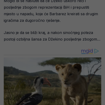
Moglo bi se naslutiti da će Džeko uskoro reći i
posljednje zbogom reprezentaciji BiH i prepustiti
mjesto u napadu, koje će Barbarez kreirati sa drugim
igračima za dugoročno rješenje.
Jasno je da se bliži kraj, a nakon sinoćnjeg poteza
postoji ozbiljna šansa za Džekino posljednje zbogom…