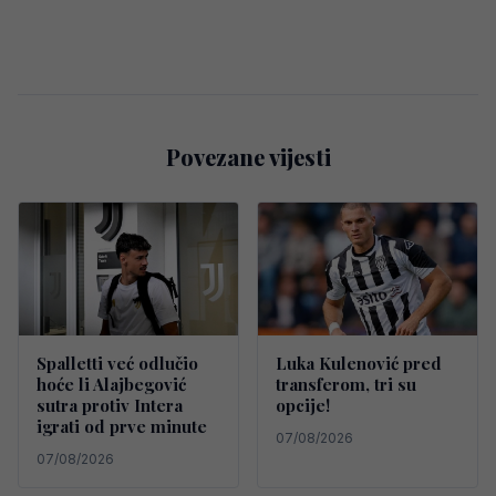
Povezane vijesti
Spalletti već odlučio
Luka Kulenović pred
hoće li Alajbegović
transferom, tri su
sutra protiv Intera
opcije!
igrati od prve minute
07/08/2026
07/08/2026