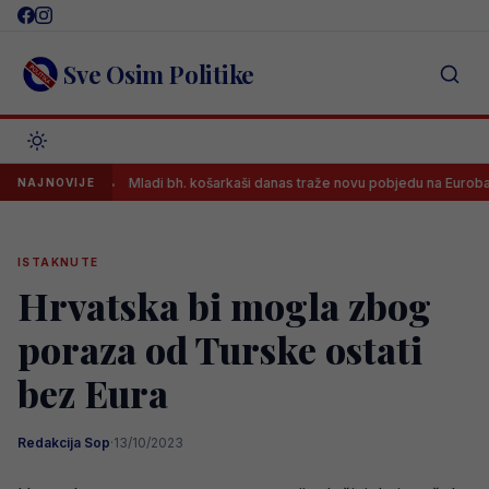
Skip
to
content
Sve Osim Politike
a
Mladi bh. košarkaši danas traže novu pobjedu na Eurobasketu, os
NAJNOVIJE
ISTAKNUTE
Hrvatska bi mogla zbog
poraza od Turske ostati
bez Eura
Redakcija Sop
·
13/10/2023