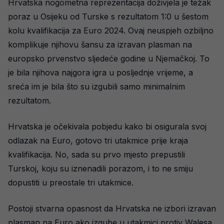
Hrvatska nogometna reprezentacija doživjela je težak
poraz u Osijeku od Turske s rezultatom 1:0 u šestom
kolu kvalifikacija za Euro 2024. Ovaj neuspjeh ozbiljno
komplikuje njihovu šansu za izravan plasman na
europsko prvenstvo sljedeće godine u Njemačkoj. To
je bila njihova najgora igra u posljednje vrijeme, a
sreća im je bila što su izgubili samo minimalnim
rezultatom.
Hrvatska je očekivala pobjedu kako bi osigurala svoj
odlazak na Euro, gotovo tri utakmice prije kraja
kvalifikacija. No, sada su prvo mjesto prepustili
Turskoj, koju su iznenadili porazom, i to ne smiju
dopustiti u preostale tri utakmice.
Postoji stvarna opasnost da Hrvatska ne izbori izravan
plasman na Euro ako izgube u utakmici protiv Walesa