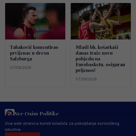
Tabaković komentirao
Mladi bh. košarkaši
prvijenac u dresu
danas traže novu
Salzburga
pobjedu na
Eurobasketu, osiguran
07/08/2026
prijenos!
07/08/2026
Sve Osim Politike
PRAVILA PRIVATNOSTI
MARKETING
USLOVI KORIŠTENJA
Ova web stranica koristi kolačiće za poboljšanje korisničkog
IMPRESSUM
KONTAKT
iskustva.
© 2026 Sve Osim Politike. Sva prava zadržana.