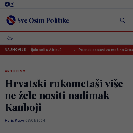
Skip
to
content
Sve Osim Politike
a na Mundijalu seli u Afriku?
Poznati sastavi za meč na Grbavici, na
NAJNOVIJE
AKTUELNO
Hrvatski rukometaši više
ne žele nositi nadimak
Kauboji
Haris Kapo
·
03/01/2024