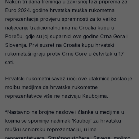
Nakon tri dana treninga u završnoj fazi priprema za
Euro 2024. godine hrvatska muška rukometna
reprezentacija provjeru spremnosti za to veliko
natjecanje tradicionalno ima na Croatia kupu u
Poreču, gdje su joj suparnici ove godine Crna Gora i
Slovenija. Prvi susret na Croatia kupu hrvatski
rukometaši igraju protiv Crne Gore u četvrtak u 17
sati.
Hrvatski rukometni savez uoči ove utakmice poslao je
molbu medijima da hrvatske rukometne
reprezentativce više ne nazivaju Kaubojima.
“Nastavno na brojne naslove i članke u medijima u
kojima se spominje nadimak ‘Kauboji’ za hrvatsku
mušku seniorsku reprezentaciju, u ime
reprezentativaca, Stručnog stožera i Saveza, molimo