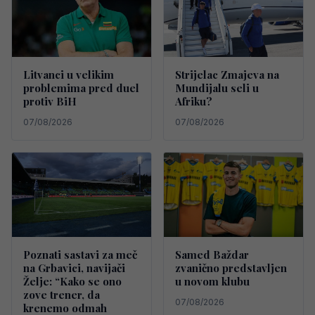
Litvanci u velikim
Strijelac Zmajeva na
problemima pred duel
Mundijalu seli u
protiv BiH
Afriku?
07/08/2026
07/08/2026
Poznati sastavi za meč
Samed Baždar
na Grbavici, navijači
zvanično predstavljen
Želje: “Kako se ono
u novom klubu
zove trener, da
07/08/2026
krenemo odmah