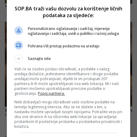
SOP.BA traži vašu dozvolu za korištenje ličnih
podataka za sljedeće:
Personalizirano oglašavanje i sadržaj, mjerenje
oglašavanja i sadržaja, uvidi u publiku i razvoj usluga
Pohrana i/ili pristup podacima na uređaju
Saznajte više
Vaši će se osobni podaci obrađivati, a podatke s vašeg
uređaja (kolačiće, jedinstvene identifikatore i druge podatke
uređaja) može pohranjivati, dijeliti te im pristupati 207
partnera ili ih može upotrebljavati ova web-lokacija. Mi i naši
partneri možemo upotrebljavati precizne podatke o
geolociranju.
Popis partnera.
Neki dobavljači mogu obrađivati vaše osobne podatke na
temelju legitimnog interesa. Ako se ne slažete s tim, u
nastavku možete upravljati svojim opcijama. Potražite vezu pri
dnu ove stranice ili na izborniku web-lokacije za upravljanje
pristankom ili povlačenje pristanka u postavkama privatnosti i
kolačića.