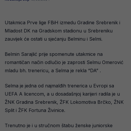
Utakmica Prve lige FBiH izmedu Gradine Srebrenik i
Mladost DK na Gradskom stadionu u Srebreniku
zauvijek će ostati u sjećanju Belminu i Selmi.
Belmin Sarajlić prije spomenute utakmice na
romantičan način odlučio je zaprosti Selmu Omerović
mladu bh. trenericu, a Selma je rekla “DA” .
Selma je jedna od najmalđih trenerica u Evropi sa
UEFA A licencom, a u dosadašnjoj karijeri radila je u
ŽNK Gradina Srebrenik, ŽFK Lokomotiva Brčko, ŽNK
Split i ŽFK Fortuna Živinice.
Trenutno je i u stručnom štabu ženske juniorske