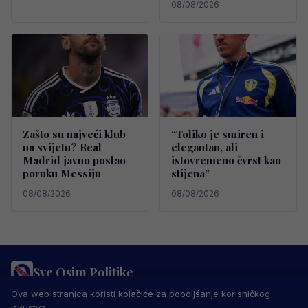
08/08/2026
Zašto su najveći klub
“Toliko je smiren i
na svijetu? Real
elegantan, ali
Madrid javno poslao
istovremeno čvrst kao
poruku Messiju
stijena”
08/08/2026
08/08/2026
Sve Osim Politike
PRAVILA PRIVATNOSTI
MARKETING
USLOVI KORIŠTENJA
Ova web stranica koristi kolačiće za poboljšanje korisničkog
IMPRESSUM
KONTAKT
iskustva.