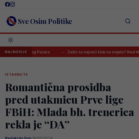
Skip
to
content
Sve Osim Politike
protiv Novog Pazara
Zašto su najveći klub na svijetu? Real Madrid 
NAJNOVIJE
ISTAKNUTE
Romantična prosidba
pred utakmicu Prve lige
FBiH: Mlada bh. trenerica
rekla je “DA”
Redakcija Sop
·
19/05/2024