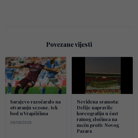
Povezane vijesti
Sarajevo razočaralo na
Neviđena sramota:
otvaranju sezone, tek
Delije napravile
bod u Vrapčićima
koreografiju u čast
ratnog zločinca na
08/08/2026
meču protiv Novog
Pazara