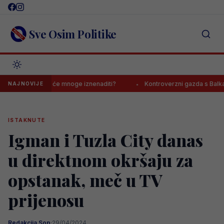
Skip
to
content
Sve Osim Politike
om, ishod će mnoge iznenaditi?
Kontroverzni gazda s Balkana o Jov
NAJNOVIJE
ISTAKNUTE
Igman i Tuzla City danas
u direktnom okršaju za
opstanak, meč u TV
prijenosu
Redakcija Sop
·
29/04/2024