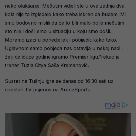
neko olakšanje. Meðutim vidjeli ste u ova zadnja dva
kola nije to izgledalo kako treba iskren da budem. Mi
smo bodovno mislili da će to biti malo bolje meðutim
eto nije i došli smo u situaciju u koju smo došli.
Moramo izaći u ponedjeljak i pobijediti kako tako.
Uglavnom samo pobjeda nas ostavlja u nekoj nadi i
želji da iduće godine igramo Premijer ligu.”rekao je
trener Tuzla Citya Saša Krsmanović.
Susret na Tušnju igra se danas od 16:30 sati uz
direktan TV prijenos na ArenaSportu.