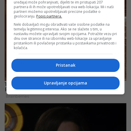
uređaja) može pohranjivati, dijeliti te im pristupati 207
partnera ili ih može upotrebljavati ova web-lokacija. Mi i naši
partneri možemo upotrebljavati precizne podatke o
geolociranju.
Popis partnera.
Neki dobavljači mogu obrađivati vaše osobne podatke na
temelju legitimnog interesa. Ako se ne slažete s tim, u
nastavku možete upravljati svojim opcijama. Potražite vezu pri
dnu ove stranice ili na izborniku web-lokacije za upravljanje
pristankom ili povlačenje pristanka u postavkama privatnosti i
kolačića.
Pristanak
Upravljanje opcijama