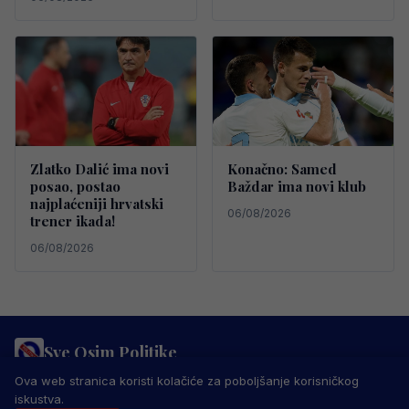
Zlatko Dalić ima novi
Konačno: Samed
posao, postao
Baždar ima novi klub
najplaćeniji hrvatski
06/08/2026
trener ikada!
06/08/2026
Sve Osim Politike
PRAVILA PRIVATNOSTI
MARKETING
USLOVI KORIŠTENJA
Ova web stranica koristi kolačiće za poboljšanje korisničkog
IMPRESSUM
KONTAKT
iskustva.