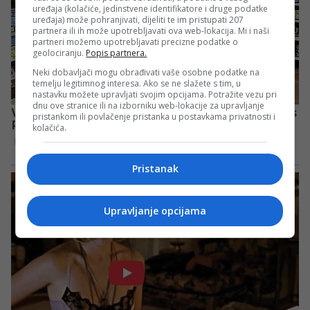
uređaja (kolačiće, jedinstvene identifikatore i druge podatke
uređaja) može pohranjivati, dijeliti te im pristupati 207
partnera ili ih može upotrebljavati ova web-lokacija. Mi i naši
partneri možemo upotrebljavati precizne podatke o
geolociranju.
Popis partnera.
Neki dobavljači mogu obrađivati vaše osobne podatke na
temelju legitimnog interesa. Ako se ne slažete s tim, u
nastavku možete upravljati svojim opcijama. Potražite vezu pri
dnu ove stranice ili na izborniku web-lokacije za upravljanje
pristankom ili povlačenje pristanka u postavkama privatnosti i
kolačića.
Pristanak
Upravljanje opcijama