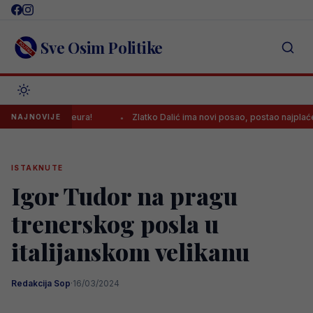
Skip
to
content
Sve Osim Politike
0.000.000 eura!
Zlatko Dalić ima novi posao, postao najplaćeniji hrv
NAJNOVIJE
ISTAKNUTE
Igor Tudor na pragu
trenerskog posla u
italijanskom velikanu
Redakcija Sop
·
16/03/2024