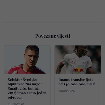
Povezane vijesti
Selektor Švedske
Imamo transfer ljeta
otputovao “na noge”
od 140.000.000 eura!
Smajloviću, budući
06/08/2026
Zmaj imao samo jedan
odgovor
06/08/2026