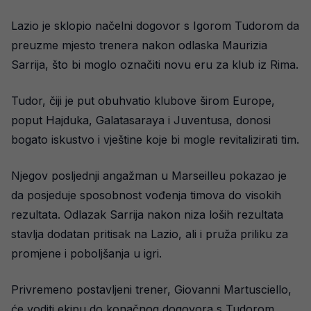
Lazio je sklopio načelni dogovor s Igorom Tudorom da
preuzme mjesto trenera nakon odlaska Maurizia
Sarrija, što bi moglo označiti novu eru za klub iz Rima.
Tudor, čiji je put obuhvatio klubove širom Europe,
poput Hajduka, Galatasaraya i Juventusa, donosi
bogato iskustvo i vještine koje bi mogle revitalizirati tim.
Njegov posljednji angažman u Marseilleu pokazao je
da posjeduje sposobnost vođenja timova do visokih
rezultata. Odlazak Sarrija nakon niza loših rezultata
stavlja dodatan pritisak na Lazio, ali i pruža priliku za
promjene i poboljšanja u igri.
Privremeno postavljeni trener, Giovanni Martusciello,
će voditi ekipu do konačnog dogovora s Tudorom,