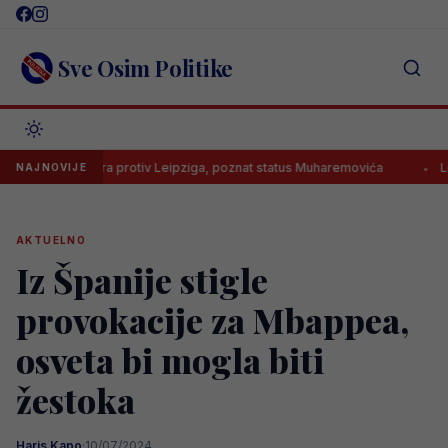
Skip
to
content
Sve Osim Politike
15 sati igra protiv Leipziga, poznat status Muharemovića
Lionel Me
NAJNOVIJE
AKTUELNO
Iz Španije stigle
provokacije za Mbappea,
osveta bi mogla biti
žestoka
Haris Kapo
·
10/07/2024