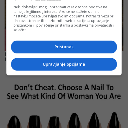
Neki dobavljači mogu obrađivati vaše osobne podatke na
temelju legitimnog interesa. Ako se ne slažete s tim, u
nastavku možete upravljati svojim opcijama. Potražite vezu pri
dnu ove stranice ili na izborniku web-lokacije za upravljanje
pristankom ili povlačenje pristanka u postavkama privatnosti i
kolačića.
Pristanak
Upravljanje opcijama