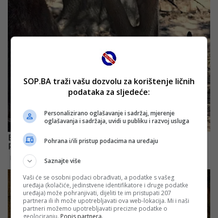
SOP.BA traži vašu dozvolu za korištenje ličnih
podataka za sljedeće:
Personalizirano oglašavanje i sadržaj, mjerenje
oglašavanja i sadržaja, uvidi u publiku i razvoj usluga
Pohrana i/ili pristup podacima na uređaju
Saznajte više
Vaši će se osobni podaci obrađivati, a podatke s vašeg
uređaja (kolačiće, jedinstvene identifikatore i druge podatke
uređaja) može pohranjivati, dijeliti te im pristupati 207
partnera ili ih može upotrebljavati ova web-lokacija. Mi i naši
partneri možemo upotrebljavati precizne podatke o
geolociranju.
Popis partnera.